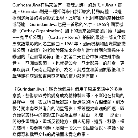
Gurindam Jiwa在馬來語有「靈魂之詩」的意思。Jiwa，靈
魂。Gurindam則是一種相傳來自於印度的特殊詩體，以邊
提問邊解答的書寫形式出現，此解答，也同時指向某種比喻
或隱喻。Gurindam Jiwa也是一首歌的名字。1965年國泰機
構（Cathay Organization）旗下的馬來語電影製片廠「國泰
——克里斯公司」（Cathay – Keris）拍攝的最後一部文化類
馬來語電影的同名主題曲。1964年，國泰機構和國際電影懋
業公司（電懋）的老闆陸運淘來台參加當年輪到台灣擔任主
辦國的「亞洲電影節」後，於第二天在台中神岡空難中逝
世。「亞洲電影節」，也就是如今「亞太影展」的前身，更
早以前以「東南亞電影節」為名，其成立和美國於戰後和冷
戰時期在亞洲和東南亞區域的權力部署有關。
《Gurindam Jiwa：區秀詒個展》借用了原馬來語中的多重
意義，藝術家區秀詒變身成為精神製圖師，不斷地在探勘的
路程中一問一答式地自我辯證。從想像的地方棉佳蘭，到冷
戰時期東南亞與港台的明星電影工業等歷史幽魂的回返，區
秀詒以叢林中的電影工作室為主體，藉由「地理——歷史」
間的多重關係，重新反視地方、個人記憶、邊界、移動、權
力結構、影像等問題，展開一段又一段民間傳說、神話、間
諜傳奇和檔案交錯的詭譎而未竟之敘事。