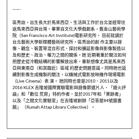
——-
區秀詒，出生長大於馬來西亞，生活與工作於台北並經常往
返馬來西亞與台灣。畢業自文化大學戲劇系，舊金山藝術學
院（San Francisco Art Institute)電影研究所， 目前就讀於
台北藝術大學新媒體藝術研究所。區秀詒的創 作主要以錄
像、觀念、裝置等混合形式，探討和擴延影像與影像製造以
及和歷史、政治、權力之間的關係。她 近期著重於關注如何
把歷史從冷戰結構的影響解放出來，重新想像尤其是馬來西
亞與東南亞（和其臨近）區域 的歷史問題意識。同時她也延
續對影像生成機製的關注，以機械式電影放映機作現場電影
（Live Cinema）表 演。 她同時也曾是2010、2011以及
2016 KLEX 吉隆坡國際實驗電影與錄像節選片人、「燧火評
論」和「數位 荒原」特約作者，並於2017年和「業餘者」
以及「之間文化實驗室」在吉隆坡創辦「亞答屋84號圖書
館」 （Rumah Attap Library Collective）。