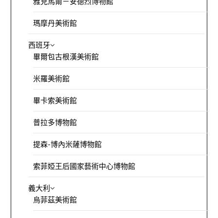
雅克馬爾－安德烈博物館
瑪摩丹美術館
西班牙
畢爾包古根漢美術館
米羅美術館
畢卡索美術館
普拉多博物館
提森-博內米薩博物館
索菲婭王后國家藝術中心博物館
義大利
烏菲茲美術館