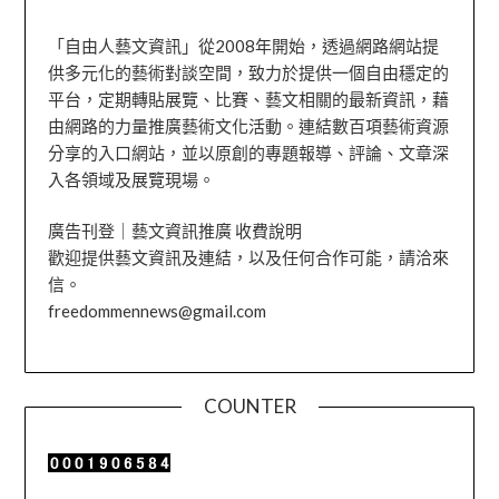
「自由人藝文資訊」從2008年開始，透過網路網站提
供多元化的藝術對談空間，致力於提供一個自由穩定的
平台，定期轉貼展覽、比賽、藝文相關的最新資訊，藉
由網路的力量推廣藝術文化活動。連結數百項藝術資源
分享的入口網站，並以原創的專題報導、評論、文章深
入各領域及展覽現場。
廣告刊登｜藝文資訊推廣 收費說明
歡迎提供藝文資訊及連結，以及任何合作可能，請洽來
信。
freedommennews@gmail.com
COUNTER