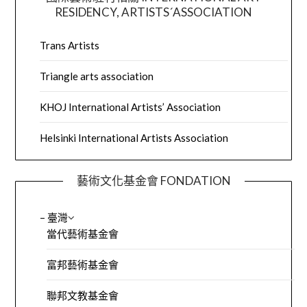
RESIDENCY, ARTISTS´ASSOCIATION
Trans Artists
Triangle arts association
KHOJ International Artists’ Association
Helsinki International Artists Association
藝術文化基金會 FONDATION
– 臺灣
當代藝術基金會
富邦藝術基金會
聯邦文教基金會