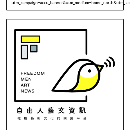
utm_campaign=accu_banner&utm_medium=home_north&utm_s