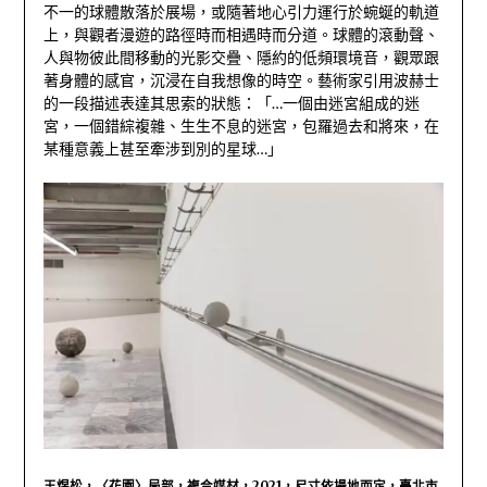
不一的球體散落於展場，或隨著地心引力運行於蜿蜒的軌道
上，與觀者漫遊的路徑時而相遇時而分道。球體的滾動聲、
人與物彼此間移動的光影交疊、隱約的低頻環境音，觀眾跟
著身體的感官，沉浸在自我想像的時空。藝術家引用波赫士
的一段描述表達其思索的狀態：「…一個由迷宮組成的迷
宮，一個錯綜複雜、生生不息的迷宮，包羅過去和將來，在
某種意義上甚至牽涉到別的星球…」
王煜松，〈花園〉局部，複合媒材，2021，尺寸依場地而定，臺北市