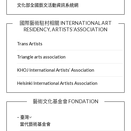
文化部全國藝文活動資訊系統網
國際藝術駐村相關 INTERNATIONAL ART
RESIDENCY, ARTISTS´ASSOCIATION
Trans Artists
Triangle arts association
KHOJ International Artists’ Association
Helsinki International Artists Association
藝術文化基金會 FONDATION
– 臺灣
當代藝術基金會