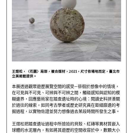
王煜松，〈花園〉局部，複合媒材，2021，尺寸依場地而定，臺北市
立美術館提供。
本展透過觀眾遊歷展覽空間的感受—徘徊於想像中的情境，
在可見與不可見、可辨與不可辨之間，觸碰感知與認知的模
糊邊界，回應藝術家在踏查遺址時的心境：閱讀史料拼湊關
於過往的線索，如同考古學者或歷史研究員在鉅細靡遺的考
掘過程，以實物佐證並努力想像過去某段時間所發生之事。
王煜松把踏查遺址過程中所撿拾的貝殼、紅磚等異材質嵌入
球體的水泥層內，有如將其遊歷的空間收容於中，數顆大小