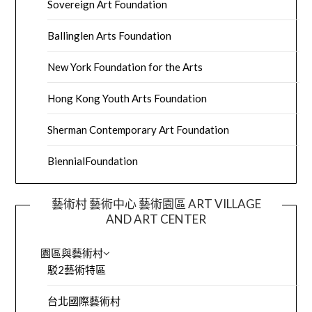
Sovereign Art Foundation
Ballinglen Arts Foundation
New York Foundation for the Arts
Hong Kong Youth Arts Foundation
Sherman Contemporary Art Foundation
BiennialFoundation
藝術村 藝術中心 藝術園區 ART VILLAGE
AND ART CENTER
園區與藝術村
駁2藝術特區
台北國際藝術村