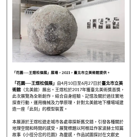
「花園──王煜松個展」展場，2021，臺北市立美術館提供。
「花園──王煜松個展」
自4月10日至6月27日於
臺北市立美
術館
（北美館）展出。王煜松於2017年獲臺北美術獎首獎，
此次展覽為全新創作，結合自身經驗、記憶及關於過往實地
探查行動，運用機械及力學原理，針對北美館地下樓場域建
造一座「此刻」的模型裝置。
本展源於王煜松遊走城市各處尋探新舊交錯，引發各種關於
地理空間和時間的感受。展覽標題以阿根廷作家波赫士短篇
故事《小徑分岔的花園》為靈感，作品試圖探討在文獻史