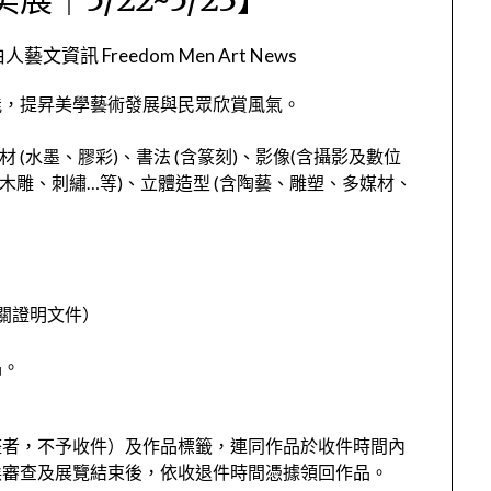
人藝文資訊 Freedom Men Art News
能，提昇美學藝術發展與民眾欣賞風氣。
 (水墨、膠彩)、書法 (含篆刻)、影像(含攝影及數位
木雕、刺繡…等)、立體造型 (含陶藝、雕塑、多媒材、
）
關證明文件）
品。
整者，不予收件）及作品標籤，連同作品於收件時間內
俟審查及展覽結束後，依收退件時間憑據領回作品。