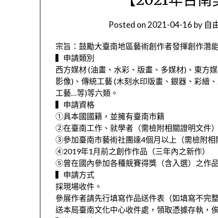
Posted on
2021-04-16
by
自由
宗旨：鼓勵大臺南地區藝術創作者發揮創作潛
▍申請類別
西方媒材 (油畫、水彩、版畫、多媒材)、東方媒材
影像)、傳統工藝 (木刻水印版畫、銀器、彩繪、
工藝…等)等六類。
▍申請資格
①具本國國籍，並擁有臺南市籍
②在臺南工作、就學者（需檢附相關證明文件
③參加臺南市藝術社團達4個月以上（需檢附相
④2019年1月前之創作作品（三年內之新作）
⑤曾在國內參加各種競賽得獎（含入選）之作
▍申請方式
採現場收件。
參展作者請先行填寫作品送件表（如填寫不完
送本局臺南文化中心收件處，領取憑據存執，