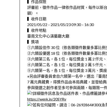
▍作品保險
評審前，徵件作品一律依作品材質，每件以新台幣
額）。
▍收件日期
2021/05/22 – 2021/05/23 09:30 – 16:30
▍收件地點
臺南文化中心演藝廳大廳
▍獎項
①六類設佳作 30 位（依各類徵件數量多寡比例
②六類設優選 18 位（依各類徵件數量多寡比例
③六類第三名，各 1 位，每位獎金 1 萬 2 仟
④六類第二名，各 1 位，每位獎金 2 萬 5 仟
⑤六類第一名，各 1 位，每位獎金 3 萬元、
※另由評審委員會自六類第一名中，選出『臺南
7 萬元典藏費，得獎作品由本局典藏，並發給
參與徵選之創作者至多可參與兩類，每類限一
詳細徵件訊息及作品送件表、作品標籤請參
https://wenk.in/20SYRv
若有任何疑問，請洽：06-2692864#30