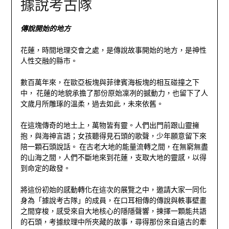
據說考古隊
傳說開始的地方
花蓮，時間地理交會之處，是傳說故事開始的地方，是神性
人性交融的縣市。
數百萬年來，在歐亞板塊與菲律賓海板塊的相互碰撞之下
中， 花蓮的地貌承擔了那份原始凜冽的撼動力，也留下了人
文歲月所雕琢的溫柔，過去如此，未來依舊。
在這塊傳奇的地土上，萬物皆有靈。人們出門前跟山靈擁
抱，與海神言語；女孩聽得見石頭的歌聲，少年願意留下來
陪一顆石頭說話。 在古老大地的能量流轉之間，在無窮無盡
的山海之間，人們不斷地來到花蓮，支取大地的靈感，以得
到命定的啟發。
將這份初始的感動轉化在這次的展覽之中，邀請大家一同化
身為「據說考古隊」的成員，在口耳相傳的傳說與軼事壁畫
之間穿梭，感受來自大地核心的隱隱聲響，揀擇一顆能共語
的石頭，考據紋理中所夾藏的故事，尋得那份來自遠古的牽