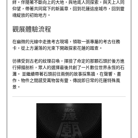
絆。伴隨著不斷向上的大地，與地底人同探索，與天上人同
仰望，帶著共同寫下的新篇章，回到花蓮這座城市，回到靈
魂綻放的初始地方。
觀展體驗流程
在幽微的光線中走進考古現場，領取一張專屬的考古任務
卡，從上方灑落的光束下開啟探索花蓮的踏查。
彷彿受到古老的紋理召喚，擇撿了命定的那顆石頭於後方進
行掃描剖析，眾人的選擇最後共創了一片數位世界永恆的石
灘。 並繼續帶著石頭前往兩側的故事採集牆，在聲響、畫
作、物件之間感受萬物皆有靈、傳說即日常的花蓮特殊風
景。