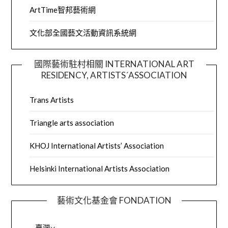
ArtTime智邦藝術網
文化部全國藝文活動資訊系統網
國際藝術駐村相關 INTERNATIONAL ART
RESIDENCY, ARTISTS´ASSOCIATION
Trans Artists
Triangle arts association
KHOJ International Artists’ Association
Helsinki International Artists Association
藝術文化基金會 FONDATION
– 臺灣