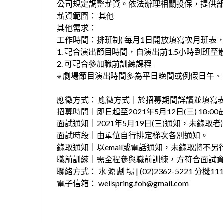
公司規定調整薪資。依法辦理相關投保，提供
薪資範圍： 其他
其他需求：
工作時間：排班制( 每月1日開放填寫次月班表，
1. 配合演出節目時間，自演出前1.5小時到班
2. 可配合參加職前訓練課程
※ 劇場節目演出時間多為平日晚間或例假日午、晚間(工作
應徵方式： 應徵方式｜於招募期間詳讀並填寫
招募時間｜即日起至2021年5月12日(三) 1
面試通知｜2021年5月19日(三)通知，未錄取
面試時段｜由單位自行排定梯次各別通知。
錄取通知｜以email或電話通知，未錄取將不另
職前訓練｜需全程參與職前訓練，方符合面試
聯絡方式： 水 源 劇 場 | (02)2362-5221 分機
電子信箱： wellspring.foh@gmail.com