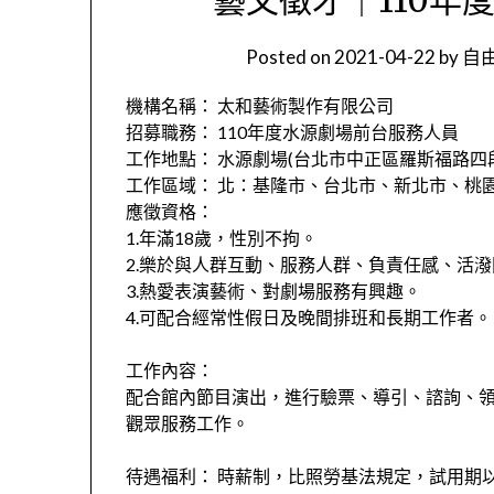
Posted on
2021-04-22
by
自由
機構名稱： 太和藝術製作有限公司
招募職務： 110年度水源劇場前台服務人員
工作地點： 水源劇場(台北市中正區羅斯福路四段9
工作區域： 北：基隆市、台北市、新北市、桃
應徵資格：
1.年滿18歲，性別不拘。
2.樂於與人群互動、服務人群、負責任感、活
3.熱愛表演藝術、對劇場服務有興趣。
4.可配合經常性假日及晚間排班和長期工作者。
工作內容：
配合館內節目演出，進行驗票、導引、諮詢、
觀眾服務工作。
待遇福利： 時薪制，比照勞基法規定，試用期