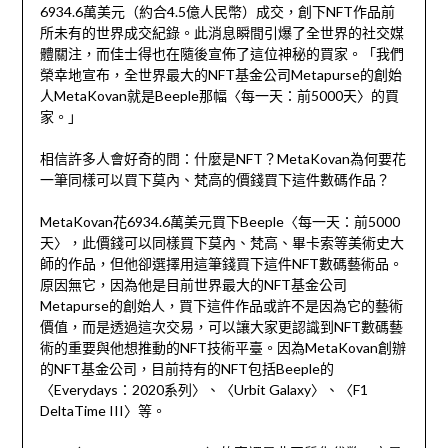
6934.6萬美元（約合4.5億人民幣）成交，創下NFT作品前
所未有的世界成交紀錄。此消息瞬間引爆了全世界的社交媒
體關注，而佳士得也在隨後宣佈了這位神秘的買家。「我們
榮幸地宣布，全世界最大的NFT基金公司Metapurse的創始
人MetaKovan就是Beeple那幅〈每一天：前5000天〉的買
家。」
相信許多人會好奇的問：什麼是NFT？MetaKovan為何要花
一筆同樣可以買下莫內、梵高的價錢買下這件數碼作品？
MetaKovan花6934.6萬美元買下Beeple〈每一天：前5000
天〉，此價錢可以同樣買下莫內、梵高、畢卡索等美術史大
師的作品，但他卻選擇用這筆錢買下這件NFT數碼藝術品。
原因無它，因為他是目前世界最大的NFT基金公司
Metapurse的創始人，買下這件作品或許不是因為它的藝術
價值，而是透過這次交易，可以讓大家更認識到NFT數碼藝
術的重要與他想推動的NFT技術平臺。因為MetaKovan創辦
的NFT基金公司，目前持有的NFT包括Beeple的
〈Everydays：2020系列〉、〈Urbit Galaxy〉、〈F1
DeltaTime III〉等。