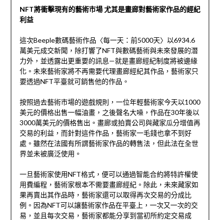
NFT將衝擊現有的藝術市場 尤其是畫廊對藝術家作品的經紀
利益
這次Beeple數碼藝術作品〈每一天：前5000天〉以6934.6
萬美元成交新聞，除打響了NFT與數碼藝術與未來發展的潛
力外，並透露出更重要的訊息—就是畫廊經紀制度將被邊緣
化。未來藝術家將不再需要代理畫廊經紀其作品，藝術家只
要透過NFT平臺就可銷售他的作品。
按照過去藝術市場的遊戲規則，一位年輕藝術家今天以1000
美元的價格出售一幅油畫，之後聲名大噪，作品在30年後以
3000萬美元的價格售出。畫廊或拍賣公司與藏家瓜分增值再
交易的利益，而針對這件作品，藝術家一毛錢也拿不到好
處。雖然在法國有所謂藝術家作品的轉售法，但此法在全世
界並未被廣泛使用。
一旦藝術家使用NFT格式，便可以通過智能合約將特許權使
用費編程，藝術家根本不需要畫廊經紀。除此，未來藏家如
果再賣出其作品時，藝術家還可以取得再次交易的分成比
例。因為NFT可以讓藝術家作品在平臺上，一次又一次的交
易，並且每次交易，藝術家都能分享到當初所約定交易成