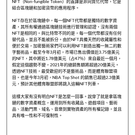
NFT（Non-fungible Token）的直譯是非同質化代幣，它是
結合區塊鏈和加密貨幣的應用程序。
NFT存在於區塊鏈中，每一個NFT代幣都是獨特的數字資
產，其所有權通過區塊鏈技術進行管理和認證，沒有兩個
NFT是相同的。與比特幣不同的是，每一個代幣都沒有任何
替代品，並且不能被拆分。由於NFT具備天然的收藏屬性和
便於交易，加密藝術家們可以利用NFT創造出獨一無二的數
字藝術品。截至今年3月初，市場已售出價值近3.75億美元
的NFT，其中將近1.78億美元（占47％）來自最近一個月，
假定這個趨勢不變，2021年的總銷售額將超過20億美元。
透過NFT技術，最受歡迎的不是藝術品，而是體育聯盟項
目。也是今年3月初，NBA Top Shot 的銷售已超過2.3億美
元，預計其他體育聯盟即將跳入這輛NFT列車。
這樣大家有沒有明白NFT是怎麼一回事。說穿了就是拿區塊
鏈的數字資產概念，運用到所有收藏品、遊戲項目、藝術
品、活動門票、域名、音樂到實物資產的所有權記錄，並且
具有唯一性和不可復制性。