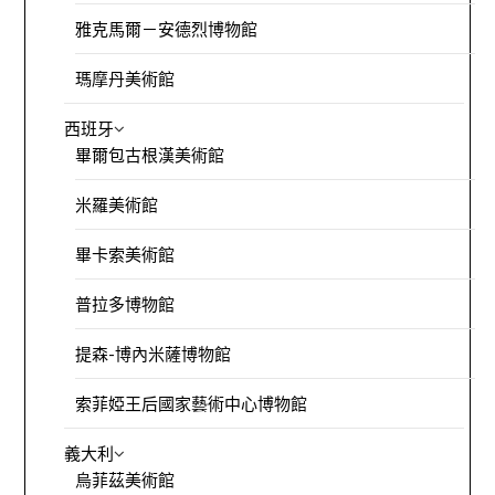
雅克馬爾－安德烈博物館
瑪摩丹美術館
西班牙
畢爾包古根漢美術館
米羅美術館
畢卡索美術館
普拉多博物館
提森-博內米薩博物館
索菲婭王后國家藝術中心博物館
義大利
烏菲茲美術館