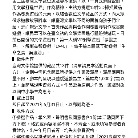
第三屆臺灣文學數位遊戲腳本徵選，以「一頁式遊戲企劃，
用文學打造世界」作為精神，由館方挑選13件3D掃描藏品
作為發想遊戲的元素，以結合數位文學藏品的方式，向大眾
徵求遊戲故事腳本，讓臺灣文學以不同的面貌向孩子們介
紹，進而親近文學。首獎作品將與合作開發團隊製作成實體
遊戲，讓民眾可以在臺文館的文學樂園進行體驗與遊玩。目
前已開發的文學遊戲有：第一人稱VR射擊遊戲「夢獸之
島」、解謎益智遊戲「1940」、電子繪本體感互動遊戲「生
命之鳥—吳瀛濤」。
▍徵件內容
臺灣文學館提供的藏品共13件（清單請見本活動頁面下
方），企劃中需包含簡章所提供之作家及藏品，藏品應用數
量不限，腳本的呈現以體感遊戲為主，篇幅為1,000字(含)以
上，並簡略說明遊戲方式。作品需為原創之作品，遊戲對象
以國中小學生為思考。
▍截止日期
即日起至2021年5月31日止，以郵戳為憑。
▍收件方式
①參選作品、報名表、聲明書及同意書各1份(本活動頁面下
方下載)。格式或內容填寫不符、不齊全、或未填寫參賽者真
實姓名、出生年月日者等，均失去參賽資格。
②郵件務必以掛號寄出，於信封上註明投稿「2021臺灣文學