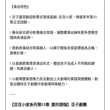
【演出特色】
l 豆子最受歡迎影集式情境喜劇–豆豆小家，暌違多年第15
集正式回歸。
l 舞台結合部分影像融合穿插，讓整體演出擁有更多想像空
間與表演延伸。
l 原創故事結合時事融入，以親子關係及家庭價值為主軸，
寓教於樂。
l 以喜劇節奏貫穿演出形式，闡述孩子及成人不同階段課
題，有趣且動人。
l 小劇場豐富想像力及互動加上大劇場的美感視覺體驗，創
造出獨特豆子劇團中型劇場特殊魅力。
——
【豆豆小家系列第15集 愛的煩惱】
豆子劇團