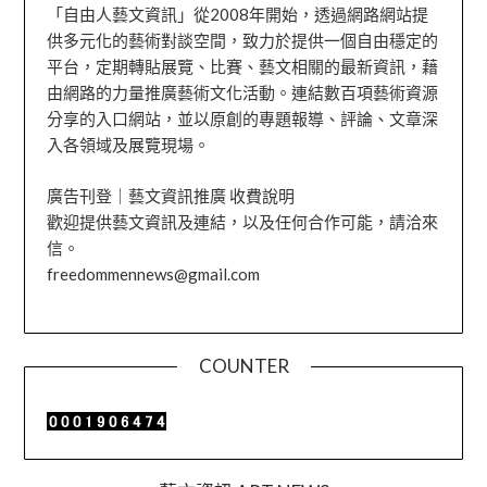
「自由人藝文資訊」從2008年開始，透過網路網站提
供多元化的藝術對談空間，致力於提供一個自由穩定的
平台，定期轉貼展覽、比賽、藝文相關的最新資訊，藉
由網路的力量推廣藝術文化活動。連結數百項藝術資源
分享的入口網站，並以原創的專題報導、評論、文章深
入各領域及展覽現場。
廣告刊登｜藝文資訊推廣 收費說明
歡迎提供藝文資訊及連結，以及任何合作可能，請洽來
信。
freedommennews@gmail.com
COUNTER