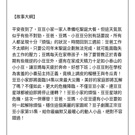
【故事大綱】
平安夜到了，豆豆小家一家人準備吃聖誕大餐。但這天氣氛
似乎有些不對勁，豆爸、豆媽、小豆豆分別有話要說，所有
人都呈現十分『煩惱』的狀況。時間回到三週前：豆爸工作
不太順利，只要公司年末聖誕企劃無法完成，就可能面臨失
去工作的壓力；豆媽每天在家帶孩子，除了要管教正於青春
期有些叛逆的小豆豆外，還有在家成天精力十足如小泰山的
小小豆，讓豆媽每天疲於奔命，好想下班；小豆豆則在學校
為害羞的小番茄主持正義，竟槓上調皮的榴槤王與冬瓜青！
豆豆小家即將面臨14集以來最大災難，美好的家庭即將瓦解
了嗎？不僅如此，更大的危機降臨。不僅豆豆小家，連豆豆
星球都被迫即將停止運轉？！豆豆小家的煩惱、豆豆星球的
危機，這次一併爆發！豆爸、豆媽、小豆豆還有小小豆要如
何一起解除煩惱，穩住這個美麗的家園呢？豆子劇團正宗豆
豆小家第15集，給你最幽默又最暖心的動人小品，絕對不容
錯過！