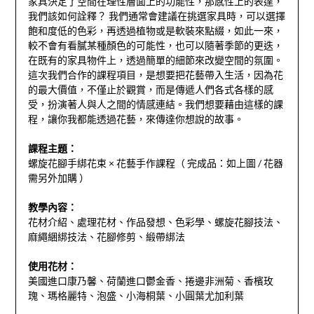
家具決定了空間在理性層面上的功能性，那感性上的表達，
我們該如何詮釋？ 我們通常會建議在挑選家具時，可以選擇
飽和度低的色彩，再透過植物或是軟裝來點綴，如此一來，
較不會有看膩某種顏色的可能性，也可以隨著季節的更迭，
在既有的家具物件上，透過簡單的細節來改變空間的氛圍。
這次我們合作的課程項目，是想要把花藝帶入生活，因為花
的最大價值，不僅止於觀賞，而是傳遞人們各式各樣的感
受，扮演著人與人之間的情感連結。我們想要藉由這樣的課
程，讓你我都能透過花藝，來傳達你想說的故事。
課程主題：
螺旋花腳手綁花束 × 花藝手作課程（ 完成品：如上圖 / 花器
需另外加購 ）
教學內容：
花材介紹、處理花材、作品發想、色彩學、螺旋花腳技法、
麻繩綑綁技法、花腳修剪、緞帶綁法
使用花材：
美國進口康乃馨、荷蘭進口鬱金香、捲邊非洲菊、香檳玫
瑰、瑪格麗特、泡盛、小海桐葉、小圓葉尤加利葉