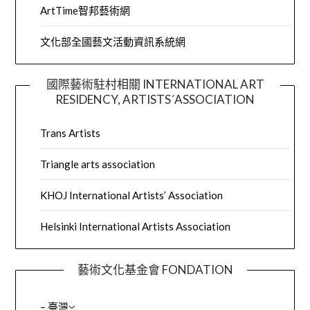
ArtTime智邦藝術網
文化部全國藝文活動資訊系統網
國際藝術駐村相關 INTERNATIONAL ART
RESIDENCY, ARTISTS´ASSOCIATION
Trans Artists
Triangle arts association
KHOJ International Artists’ Association
Helsinki International Artists Association
藝術文化基金會 FONDATION
– 臺灣