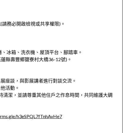
(請務必開啟檢視或共享權限)。
廳、冰箱、洗衣機、屋頂平台、腳踏車。
(花蓮縣壽豐鄉鹽寮村大橋36-12號)。
影展座談，與影展講者進行對談交流。
其他活動。
持清潔，並請尊重其他住戶之作息時間，共同維護大碉
forms.gle/h3eSPQL7fTnhAvHe7