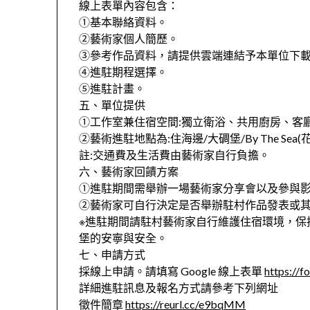
線上表單內容包含：
①基本聯絡資料。
②藝術家個人簡歷。
③參考作品資料，請提供雲端連結予本單位下載
④進駐期程選擇。
⑤進駐計畫。
五、單位提供
①工作室兼住宿空間:獨立衛浴、共用廚房、客
②藝術進駐地點為:住海邊/大碉堡/By The Sea
註:交通費及生活費由藝術家自行負擔。
六、藝術家回饋方案
①進駐期間需舉辦一場藝術家分享會以及參與
②藝術家可自行決定是否舉辦駐村作品發表或
※進駐期間請駐村藝術家自行維護住宿環境，保
堡的安寧與安全。
七、申請方式
採線上申請。請填寫 Google 線上表單
https://
詳細進駐訊息及報名方式請參考下列網址
徵件簡章
https://reurl.cc/e9bqMM