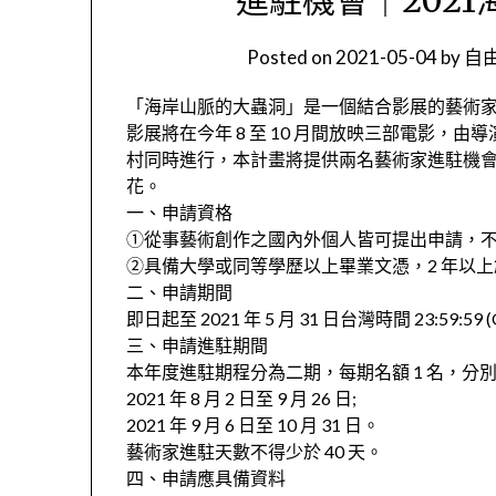
Posted on
2021-05-04
by
自由
「海岸山脈的大蟲洞」是一個結合影展的藝術
影展將在今年 8 至 10 月間放映三部電影，
村同時進行，本計畫將提供兩名藝術家進駐機會
花。
一、申請資格
①從事藝術創作之國內外個人皆可提出申請，
②具備大學或同等學歷以上畢業文憑，2 年以
二、申請期間
即日起至 2021 年 5 月 31 日台灣時間 23:59:59
三、申請進駐期間
本年度進駐期程分為二期，每期名額 1 名，分
2021 年 8 月 2 日至 9 月 26 日;
2021 年 9 月 6 日至 10 月 31 日。
藝術家進駐天數不得少於 40 天。
四、申請應具備資料