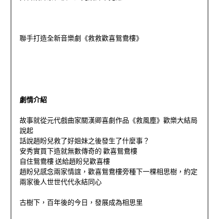
聯手打造全新音樂劇《救救歡喜鴛鴦樓》
劇情介紹
故事就從元代戲曲家關漢卿喜劇作品《救風塵》歡樂大結局
說起
話說趙盼兒救了好姐妹之後發生了什麼事？
安秀實買下造就無數傳奇的 歡喜鴛鴦樓
自住鴛鴦樓 送給趙盼兒歡喜樓
趙盼兒感念兩家情誼，歡喜鴛鴦樓旁種下一棵相思樹，約定
兩家後人世世代代永結同心
古樹下，百年後的今日，發展成為相思里