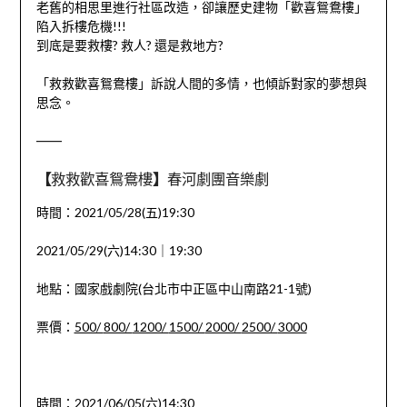
老舊的相思里進行社區改造，卻讓歷史建物「歡喜鴛鴦樓」
陷入拆樓危機!!!
到底是要救樓? 救人? 還是救地方?
「救救歡喜鴛鴦樓」訴說人間的多情，也傾訴對家的夢想與
思念。
——
【
救救歡喜鴛鴦樓
】
春河劇團音樂劇
時間：2021/05/28(五)19:30
2021/05/29(六)14:30｜19:30
地點：國家戲劇院(台北市中正區中山南路21-1號)
票價：
500/
800/
1200/
1500/
2000/
2500/
3000
時間：2021/06/05(六)14:30