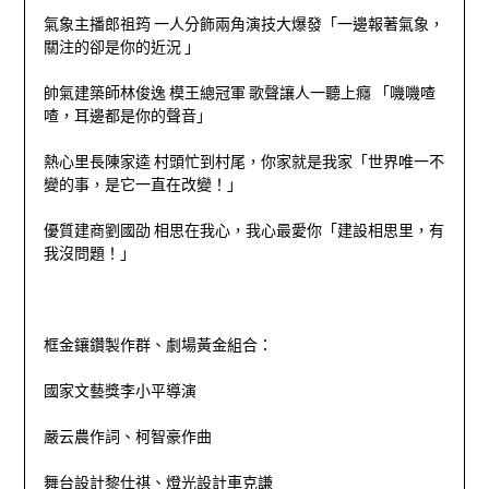
氣象主播郎祖筠 一人分飾兩角演技大爆發「一邊報著氣象，
關注的卻是你的近況 」
帥氣建築師林俊逸 模王總冠軍 歌聲讓人一聽上癮 「嘰嘰喳
喳，耳邊都是你的聲音」
熱心里長陳家逵 村頭忙到村尾，你家就是我家「世界唯一不
變的事，是它一直在改變！」
優質建商劉國劭 相思在我心，我心最愛你「建設相思里，有
我沒問題！」
框金鑲鑽製作群、劇場黃金組合：
國家文藝獎李小平導演
嚴云農作詞、柯智豪作曲
舞台設計黎仕祺、燈光設計車克謙