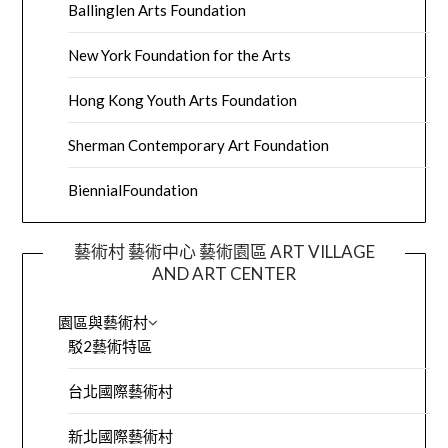
Ballinglen Arts Foundation
New York Foundation for the Arts
Hong Kong Youth Arts Foundation
Sherman Contemporary Art Foundation
BiennialFoundation
藝術村 藝術中心 藝術園區 ART VILLAGE
AND ART CENTER
園區與藝術村
駁2藝術特區
台北國際藝術村
新北國際藝術村