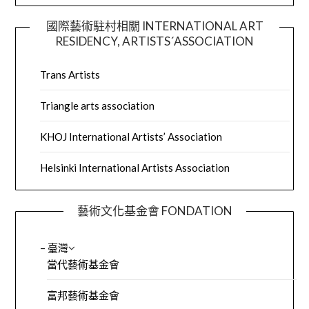
國際藝術駐村相關 INTERNATIONAL ART
RESIDENCY, ARTISTS´ASSOCIATION
Trans Artists
Triangle arts association
KHOJ International Artists’ Association
Helsinki International Artists Association
藝術文化基金會 FONDATION
– 臺灣
當代藝術基金會
富邦藝術基金會