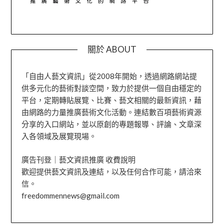
關於 ABOUT
「自由人藝文資訊」從2008年開始，透過網路網站提
供多元化的藝術對談空間，致力於提供一個自由穩定的
平台，定期轉貼展覽、比賽、藝文相關的最新資訊，藉
由網路的力量推廣藝術文化活動。連結數百項藝術資源
分享的入口網站，並以原創的專題報導、評論、文章深
入各領域及展覽現場。
廣告刊登｜藝文資訊推廣 收費說明
歡迎提供藝文資訊及連結，以及任何合作可能，請洽來
信。
freedommennews@gmail.com