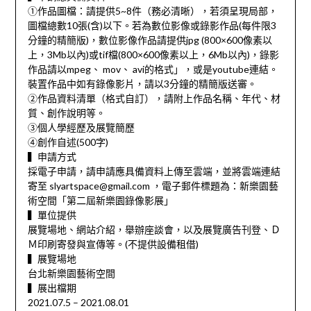
①作品圖檔：請提供5~8件（務必清晰），若須呈現局部，
圖檔總數10張(含)以下。若為數位影像或錄影作品(每件限3
分鐘的精簡版)，數位影像作品請提供jpg (800×600像素以
上，3Mb以內)或tif檔(800×600像素以上，6Mb以內)，錄影
作品請以mpeg、 mov、 avi的格式」，或是youtube連結。
裝置作品中如有錄像影片，請以3分鐘的精簡版送審。
②作品資料清單（格式自訂），請附上作品名稱、年代、材
質、創作說明等。
③個人學經歷及展覽簡歷
④創作自述(500字)
▍申請方式
採電子申請，請申請應具備資料上傳至雲端，並將雲端連結
寄至 slyartspace@gmail.com ，電子郵件標題為：新樂園藝
術空間「第二屆新樂園錄像影展」
▍單位提供
展覽場地、網站介紹，舉辦座談會，以及展覽廣告刊登、Ｄ
Ｍ印刷寄發與宣傳等。(不提供設備租借)
▍展覽場地
台北新樂園藝術空間
▍展出檔期
2021.07.5 – 2021.08.01