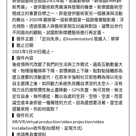
新樂園藝術空間自2001年起，始籌劃舉辦「新樂園Emerge
新秀展」，提供藝術新秀展演與發聲的機會。新樂園藝術空
間成立的重要目標之一，即是提供藝術家另一個展演與活動
的舞台。2020年籌辦第一屆新樂園第一屆錄像實驗影展：浮
光視態。透過策展人與藝術家相互討論與對話，凝聚出世代
不同面向的觀點，試圖對新媒體藝術進行再定義。
▍徵件主題：「定向失序」(Disorientation) 策展人：蔡寧
▍截止日期
2021年5月30日截止。
▍徵件內容
後疫情時代改變了我們的生活與工作模式，遠距互動數量大
增，物理接觸頻率下降，習慣網路上下線、點對點接觸即為
建立連繫的流動當代，在原本半強制社交型態轉為得以完全
自主選擇之後，如同動力系統失效獨自漂流的太空人，沒有
阻力且仍按照慣性無止盡移動，GPS失靈、無可見物、無法
定位自身，無所適從、難以自處的空洞、空隙、空虛。而意
識空虛本身即是一種著陸的方式，因為還想要活著。當空虛
感襲來時，你如何面對？
▍徵件形式
XR/VR/virtual production/video projection/video
installation收件取向(媒材、呈現方式)
▍申請應具備資料