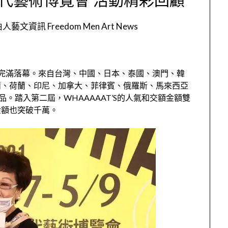
人藝文資訊 Freedom Men Art News
覽會完滿落幕。來自台灣、中國、日本、泰國、澳門、韓
蘭、荷蘭、印尼、加拿大、菲律賓、俄羅斯、馬來西亞
。踏入第二屆，WHAAAAAT’S的人氣和交額金額雙
金額也突破千萬。