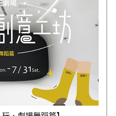
｜玩．劇場舞蹈篇】