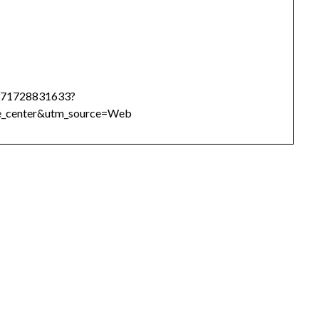
6371728831633?
_center&utm_source=Web