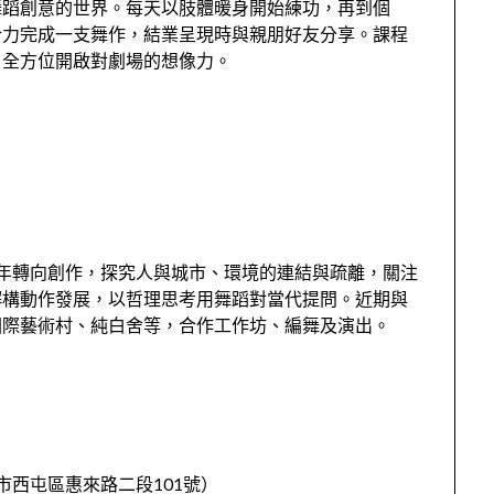
舞蹈創意的世界。每天以肢體暖身開始練功，再到個
合力完成一支舞作，結業呈現時與親朋好友分享。課程
，全方位開啟對劇場的想像力。
年轉向創作，探究人與城市、環境的連結與疏離，關注
解構動作發展，以哲理思考用舞蹈對當代提問。近期與
國際藝術村、純白舍等，合作工作坊、編舞及演出。
市西屯區惠來路二段101號）