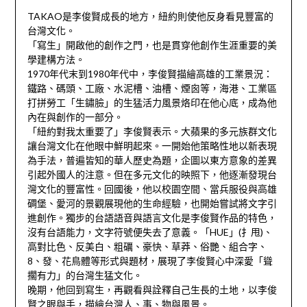
TAKAO是李俊賢成長的地方，紐約則使他反身看見豐富的
台灣文化。
「寫生」開啟他的創作之門，也是貫穿他創作生涯重要的美
學建構方法。
1970年代末到1980年代中，李俊賢描繪高雄的工業景況：
鐵路、碼頭、工廠、水泥槽、油槽、煙囪等，海港、工業區
打拼勞工「生鏽臉」的生猛活力風景烙印在他心底，成為他
內在與創作的一部分。
「紐約對我太重要了」李俊賢表示。大蘋果的多元族群文化
讓台灣文化在他眼中鮮明起來。一開始他策略性地以新表現
為手法，普遍皆知的華人歷史為題，企圖以東方意象的差異
引起外國人的注意。但在多元文化的映照下，他逐漸發現台
灣文化的豐富性。回國後，他以校園空間、當兵服役與高雄
碉堡、愛河的景觀展現他的生命經驗，也開始嘗試將文字引
進創作。獨步的台語語音與語言文化是李俊賢作品的特色，
沒有台語能力，文字符號便失去了意義。「HUE」(扌甩)、
高對比色、反美白、粗礪、豪快、草莽、俗艷、組合字、
8、發、花鳥體等形式與題材，展現了李俊賢心中深愛「聳
擱有力」的台灣生猛文化。
晚期，他回到寫生，再觀看與詮釋自己生長的土地，以李俊
賢之眼與手，描繪台灣人、事、物與風景。