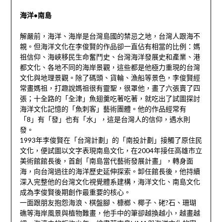
海洋•南島
解嚴前，海洋、海岸是台灣島國的禁忌之地，台灣人跟海不
親。但海洋文化在李俊賢的作品卻一直佔有相當的比例：媽
祖信仰、海峽移民生命奮鬥史、台灣海洋發展史和產業、港
都文化、各地不同的海岸景觀，這些都是他極力重現的台灣
文化與地理景觀。除了碼頭、貨輪、漁船等景色，李俊賢經
常畫媽祖，打趣說媽祖很有靈聖，很罩他，畫了六張賣了四
張；十全路的「全津」魚翅羹吃著吃著，就吃出了試圖探討
海洋文化記憶的「魚刺客」藝術團體。他的作品經常有
「8」有「發」也有「水」，這是台灣人的信仰，遇水則
發。
1993年李俊賢在「台灣計劃」的「南投計劃」接觸了原住民
文化，便試圖以文字表現南島文化，在2004年接任高雄市立
美術館館長後，首創「南島當代藝術發展計畫」，轉身面
海，向台灣過往的海洋歷史延伸探索。卸任館長後，他持續
深入完整他的台灣文化視覺體系建構，海洋文化、南島文化
成為李俊賢後期創作最重要的核心。
一面跟朋友抱怨海浪、棋盤腳、槺榔、椰子、硓?石、珊瑚
礁等海岸風景與植物難畫，他手中的筆卻越換越小，越畫越