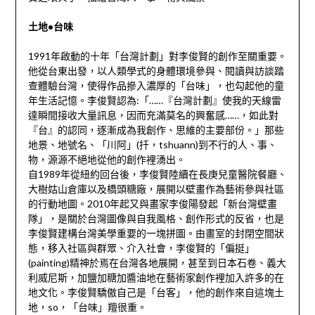
土地•台味
1991年啟動的十年「台灣計劃」對李俊賢的創作至關重要。
他從台東出發，以人類學式的身體環境參與、閱讀與訪談踏
查體驗台灣，使得作品摻入濃厚的「台味」，也勾起他的童
年生活記憶。李俊賢認為:「……『台灣計劃』使我的天線雷
達瞬間接收大量訊息，因而充滿莫名的興奮感……，如此對
『台』的認同，逐漸成為我創作、思維的主要部份。」那些
地景、地號名、「川阿」(扦，tshuann)到不行的人、事、
物，源源不絕地從他的創作裡湧出。
自1989年從紐約回台後，李俊賢陸續在長庚兒童醫院餐廳、
大樹姑山倉庫以及橋頭糖廠，展開以壁畫作為藝術參與社區
的行動地圖。2010年起又與畫家李俊陽發起「新台灣壁畫
隊」，是關於台灣圖像與自我風格、創作形式的反省，也是
李俊賢建構台灣美學重要的一塊拼圖。由畫室的封閉空間狀
態，移入社區與群眾、介入社會，李俊賢的「偏挺」
(painting)精神於焉在台灣各地展開，甚至到日本石卷、義大
利威尼斯，加鹽加糖加醬油地在藝術家創作裡加入許多的在
地文化。李俊賢驕傲自己是「台客」，他的創作來自這塊土
地，so，「台味」羶很重。