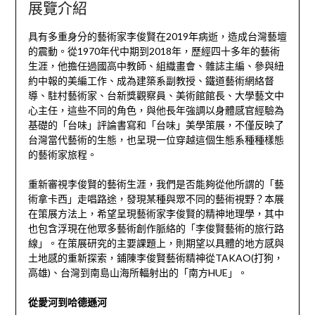
展覽介紹
具有多重身分的藝術家李俊賢在2019年病逝，造成台灣藝壇
的震動。從1970年代中期到2018年，歷經四十多年的藝術
生涯，他擔任過國高中教師、組織畫會、雜誌主編、參與紐
約中報的美編工作、成為建築系副教授、鐵道藝術網絡督
導、駐村藝術家、台新獎觀察員、美術館館長、大學藝文中
心主任，這些不同的角色，與他長年強調以身體感官經驗為
基礎的「台味」評論書寫和「台味」美學策展，不僅反映了
台灣當代藝術的生態，也呈現一位穿越這個生態系種種樣態
的藝術家旅程。
重新審視李俊賢的藝術生涯，我們是否能夠從他所謂的「藝
術拿卡西」走唱路途，發現某種與眾不同的藝術視野？本展
在策展方法上，希望呈現藝術家李俊賢的精神地理學，其中
也包含浮現在他眾多藝術創作脈絡的「李俊賢藝術的旅行路
線」。在策展研究的主要課題上，則期望以具體的地方感與
土地感的重新探索，鋪陳李俊賢藝術精神從TAKAO(打狗，
高雄)、台灣到南島山海所輻射出的「南方HUE」。
從愛河到哈德遜河