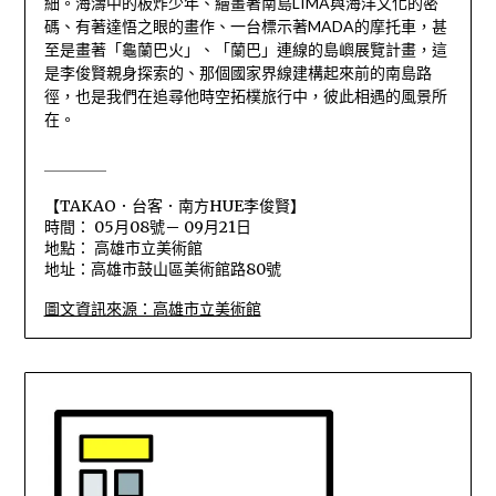
細。海濤中的板炸少年、繪畫著南島LIMA與海洋文化的密
碼、有著達悟之眼的畫作、一台標示著MADA的摩托車，甚
至是畫著「龜蘭巴火」、「蘭巴」連線的島嶼展覽計畫，這
是李俊賢親身探索的、那個國家界線建構起來前的南島路
徑，也是我們在追尋他時空拓樸旅行中，彼此相遇的風景所
在。
＿＿＿＿
【TAKAO．台客．南方HUE李俊賢】
時間： 05月08號－ 09月21日
地點： 高雄市立美術館
地址：高雄市鼓山區美術館路80號
圖文資訊來源：高雄市立美術館