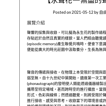
Posted on
2021-05-12
by
自由
展覽介紹
聲響的採集與收錄，可比擬為永生花的製作過
存貼近於自然且真實的樣貌。當人們經由聽覺感知(audito
(episodic memory)產生聯覺共鳴時，
便能從廣大的時光莊園中汲取養分，生長為無
聲音的傳遞與接收，在物理上本受限於空間與
弱至無。自十九世紀中葉開始，適逢第一次工業革命(Ind
(phonautograph)的發明使人類能透過
攜帶至特定場域，甚而跨時空的進行播放。當
形式、色彩與線條；然透過聽覺，則將受限於
進行接收、感受與思考。收錄當下的環境音或