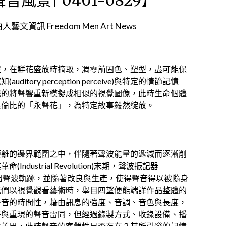
人藝文資訊 Freedom Men Art News
程，在鮮花盛放時摘取，凋零前固色、塑型，盡可能保
ry perception perceive)與特定的情節記憶
便會下意識的將聲響重新模擬成相似的視覺圖像，此時生命個體
與倫比的「永聲花」，為特定故事毅然綻放。
距離的邊界範圍之中，伴隨著聲波能量的遞減而逐漸削
ustrial Revolution)末期，聲波振記器
儀器繪製出聲波軌跡，並隨著改良與生產，使得聲音得以被隨身
我們以視覺觀看藝術時，舉目四望便能端詳作品整體的
聲音的時間性，藉由訊息的強度、音調、音色與長度，
許與重現的聲音雷同，但經過錄製方式、收錄設備、播