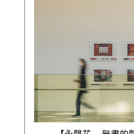
【永聲花—無盡的聲音風