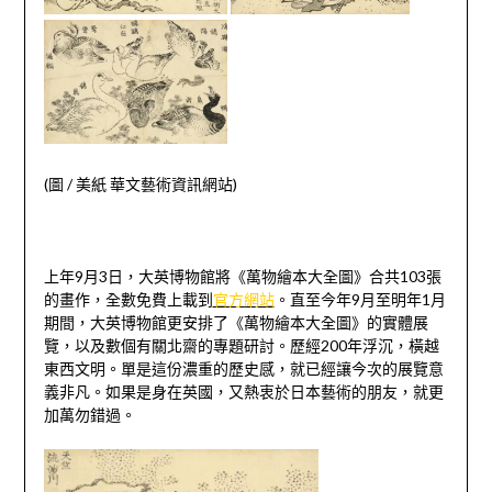
(圖
/
美紙 華文藝術資訊網站)
上年
9
月
3
日，大英博物館將《萬物繪本大全圖》合共
103
張
的畫作，全數免費上載到
官方網站
。直至今年
9
月至明年
1
月
期間，大英博物館更安排了《萬物繪本大全圖》的實體展
覽，以及數個有關北齋的專題研討。歷經
200
年浮沉，橫越
東西文明。單是這份濃重的歷史感，就已經讓今次的展覽意
義非凡。如果是身在英國，又熱衷於日本藝術的朋友，就更
加萬勿錯過。