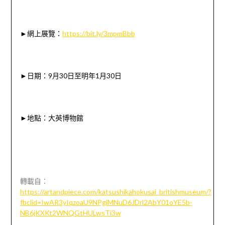
►網上展覽：
https://bit.ly/3mpmBbb
►
日期：9月30日至明年1月30日
►
地點：大英博物館
轉載自：
https://artandpiece.com/katsushikahokusai_britishmuseum/?
fbclid=IwAR3yIqzoaU9NPgiMNuD6JDrl2AbY01oYE5b-
NB6jKXKt2WNQGtHULwsTi3w