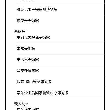
雅克馬爾－安德烈博物館
瑪摩丹美術館
西班牙
畢爾包古根漢美術館
米羅美術館
畢卡索美術館
普拉多博物館
提森-博內米薩博物館
索菲婭王后國家藝術中心博物館
義大利
烏菲茲美術館