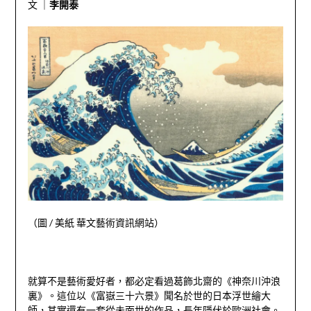
文 ｜
李開泰
（圖
/
美紙 華文藝術資訊網站）
就算不是藝術愛好者，都必定看過葛飾北齋的《神奈川沖浪
裏》。這位以《富嶽三十六景》聞名於世的日本浮世繪大
師，其實還有一套從未面世的作品，長年隱伏於歐洲社會。