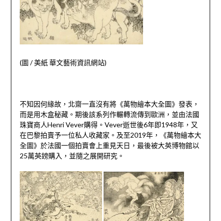
(圖
/
美紙 華文藝術資訊網站)
不知因何緣故，北齋一直沒有將《萬物繪本大全圖》發表，
而是用木盒秘藏。期後該系列作輾轉流傳到歐洲，並由法國
珠寶商人
Henri Vever
購得。
Vever
逝世後
6
年即
1948
年，又
在巴黎拍賣予一位私人收藏家。及至
2019
年，《萬物繪本大
全圖》於法國一個拍賣會上重見天日，最後被大英博物館以
25
萬英鎊購入，並隨之展開研究。