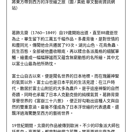
將東方帶到西方的浮世繪之旅（圖
/
美紙 華文藝術資訊網
站）
葛飾北齋（
1760—1849
）自
19
歲開始出道，直至
88
歲逝世
為止，畢生留下約三萬五千幅作品。多產背後，是對世情的
和塵同光。傳聞他合共遷居了
93
次。湖光山色、花鳥魚蟲、
民生百態，全部被他盡收眼底，再以糅合各派風格的細膩筆
觸，繪畫成一幅幅靜謐
而又蘊含無窮動態的名所繪。其中尤
以富士山最為他所熱忱。
富士山自古以來，便是聞名世界的日本地標。而在瑰麗神聖
的氣質以外，富士山也是日本平民的生活見證：在江戶時
代，散居於富士山附近的大多為農戶。是乎這座神聖的自然
奇蹟，同時也承載了日本人克勤克儉的純樸氣質。葛飾背齋
享譽世界的《富嶽三十六景》，便正好勾勒出這種人文與自
然的雙重意涵。最後不僅成為了日本浮世繪的代表遺產，還
飄洋過海驚艷至西方的藝術世界。
19
世紀期間，北齋的作品被傳到歐洲。不少的印象派大師包
括馬奈、高更等，都曾對他趨之若鶩。梵高更視北齋為偶