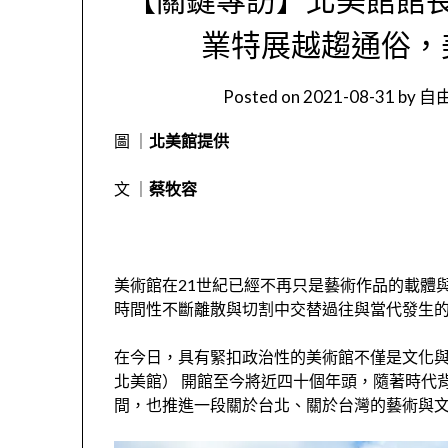
業特展越趨通俗，
Posted on
2021-08-31
by
自由
圖 ｜
北美館提供
文 ｜
蔡牧容
美術館在
21
世紀已經不再只是
藝術作品的載體
時間性不斷離散與切割中交替過往與當代發生
在今日，具有緊扣政治性的美術館不僅是文化
北美館） 開館至今將近四十個年頭，隨著時代
間，也推進一段關於台北、關於台灣的藝術與