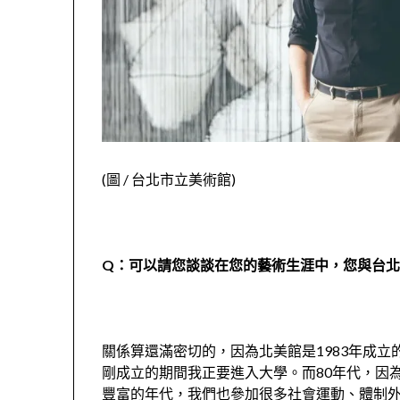
(
圖
/
台北市立美術館
)
Q：可以請您談談在您的藝術生涯中，您與台
關係算還滿密切的，因為北美館是
1983
年成立
剛成立的期間我正要進入大學。而
80
年代，因
豐富的年代，我們也參加很多社會運動、體制