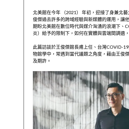
北美館在今年 （
2021
） 年初，迎接了身兼北
俊傑過去許多的跨域經驗與新媒體的運用，讓
期盼北美館在數位時代與媒介洶湧的浪潮下、
C
炎）給予的限制下，如何在實體與雲端間調適
此篇訪談於王俊傑館長甫上任、台灣
COVID-19
物館學中，常遇到當代議題之角度，藉由王俊
及期許。