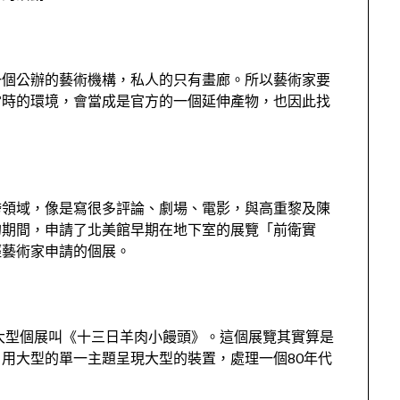
一個公辦的藝術機構，私人的只有畫廊。所以藝術家要
當時的環境，會當成是官方的一個延伸產物，也因此找
跨領域，像是寫很多評論、劇場、電影，與高重黎及陳
的期間，申請了北美館早期在地下室的展覽「前衛實
輕藝術家申請的個展。
大型個展叫《十三日羊肉小饅頭》。這個展覽其實算是
，用大型的單一主題呈現大型的裝置，處理一個
80
年代