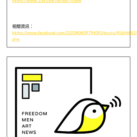
https://www.104.com.tw/job/7czwp
相關資訊：
https://www.facebook.com/202380409794093/posts/45696011
d=n