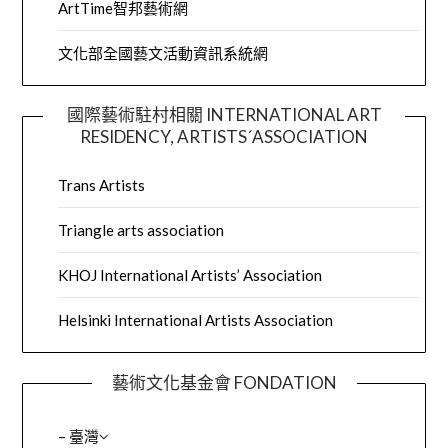
ArtTime智邦藝術網
文化部全國藝文活動資訊系統網
國際藝術駐村相關 INTERNATIONAL ART
RESIDENCY, ARTISTS´ASSOCIATION
Trans Artists
Triangle arts association
KHOJ International Artists’ Association
Helsinki International Artists Association
藝術文化基金會 FONDATION
– 臺灣