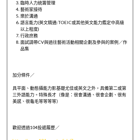
臨時人力統籌管理
藝術家接待
樂於溝通
語言能力
(
英文精通
:TOEIC
或其他英文能力鑑定中高級
以上程度
)
行政庶務
面試請帶
CV
與過往藝術活動相關企劃及參與的案例／作
品集
加分條件／
具平面、動態攝能力影基礎尤佳或英文之外，具備第二或第
三外語能力。特殊長才（像是：很會溝通、很會企劃、很有
美感、很龜毛等等等等）
歡迎透過
104
投遞履歷／