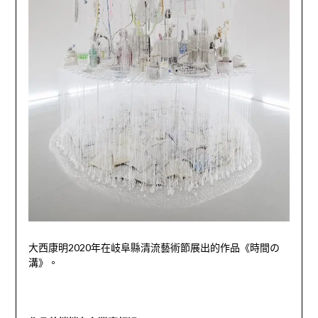
大西康明
2020
年在岐阜縣清流藝術節展出的作品《時間の
溝》。