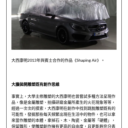
大西康明
2013
年與賓士合作的作品《
Shaping Air
》。
大膽拋開雕塑既有創作思維
事實上，大學主修雕塑的大西康明也曾嘗試多種方法呈現作
品，像是金屬雕塑、拍攝研磨金屬所產生的火花現象等等，
經過一次次的摸索，大西康明在創作中找到跳脫雕塑既有的
可能性，發掘那些每天頻繁出現在生活中的物件，也可以拿
來當作雕塑的本體，拿掉石、木、陶瓷、金屬等「硬體」，
保留雛形，使雕塑創作擁有更高的自由度，且更能夠充分表