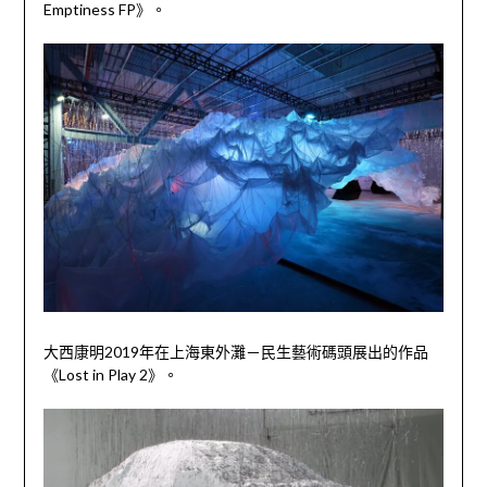
Emptiness FP
》。
大西康明
2019
年在上海東外灘－民生藝術碼頭展出的作品
《
Lost in Play 2
》。