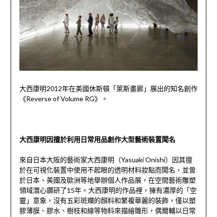
大西康明
2012
年在美國休斯頓「萊斯畫廊」展出的知名創作
《
Reverse of Volume RG
》。
大西康明因擅於利用日常用品創作大型藝術裝置聞名
來自日本大阪的藝術家大西康明（
Yasuaki Onishi
）因其擅
於在可視化裝置中使用不起眼的透明材料妝點而聞名，並曾
於日本、美
國及歐洲等地舉辦個人作品展，在空間藝術雕塑
領域潛心鑽研了
15
年。大西康明的作品裡，擁有濃厚的「空
靈」意象，沒有五彩斑斕的顏料和繁複華麗的裝飾，僅以塑
膠薄膜、膠水、樹枝和線等物料來描繪雛形，偶爾輔以日常