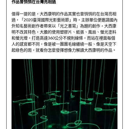
作品曾悄悄在台灣亮相過
值得一提的是，大西康明的作品其實也曾悄悄的在台灣亮相
過，「
2020
臺灣國際光影藝術節」時，主辦單位便邀請國內
外知名藝術創作者帶來以「光之書寫」為題的創作，大西康
明不改其特色，大膽的使用塑膠片、紙張、風扇、螢光塗料
和螢光燈，打造高達
360
公分不規則線條，而站在裡面每個
人的感官都不同，像是被一團團毛線纏繞一般、像是天空下
起綠色的雨，就看你怎麼發揮想像力解讀大西康明的作品。