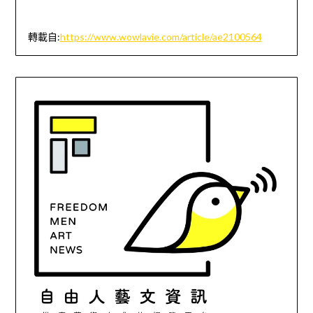
轉載自
:
https://www.wowlavie.com/article/ae2100564