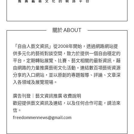
關於 ABOUT
「自由人藝文資訊」從2008年開始，透過網路網站提
供多元化的藝術對談空間，致力於提供一個自由穩定的
平台，定期轉貼展覽、比賽、藝文相關的最新資訊，藉
由網路的力量推廣藝術文化活動。連結數百項藝術資源
分享的入口網站，並以原創的專題報導、評論、文章深
入各領域及展覽現場。
廣告刊登｜藝文資訊推廣 收費說明
歡迎提供藝文資訊及連結，以及任何合作可能，請洽來
信。
freedommennews@gmail.com