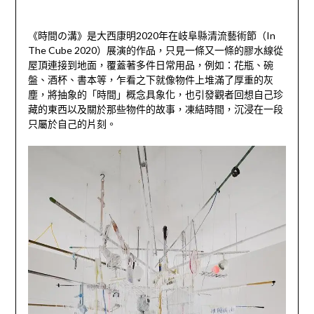
《時間の溝》是大西康明
2020
年在岐阜縣清流藝術節（
In
The Cube 2020
）展演的
作品，只見一條又一條的膠水線從
屋頂連接到地面，覆蓋著多件日常用品，例如：花瓶、碗
盤、酒杯、書本等，乍看之下就像物件上堆滿了厚重的灰
塵，將抽象的「時間」概念具象化，也引發觀者回想自己珍
藏的東西以及關於那些物件的故事，凍結時間，沉浸在一段
只屬於自己的片刻。