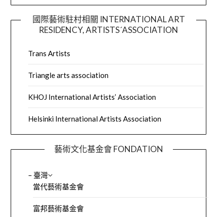
國際藝術駐村相關 INTERNATIONAL ART
RESIDENCY, ARTISTS´ASSOCIATION
Trans Artists
Triangle arts association
KHOJ International Artists’ Association
Helsinki International Artists Association
藝術文化基金會 FONDATION
– 臺灣
當代藝術基金會
富邦藝術基金會