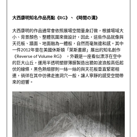
大西康明知名作品亮點《RG》、《時間の溝》
大西康明的作品通常會依照展場空間量身訂做，根據場域大
小、背景顏色、整體氛圍來做設計，因此，這些作品就像與
天花板、牆面、地面融為
一體般，自然而毫無違和感。其中
一件
2012
年曾在美國休斯頓「萊斯畫廊」展出的知名創作
《
Reverse of Volume RG
》
，外觀是一座看似漂浮在空中
的巨大山丘，運用半透明塑膠薄膜製造出猶如波浪般高低起
伏的線條，黑色熱熔膠則一絲一絲的與天花板垂直緊密相
連，徜徉在其中彷彿走進洞穴一般，讓人寧靜的感受空間帶
來的迴響。