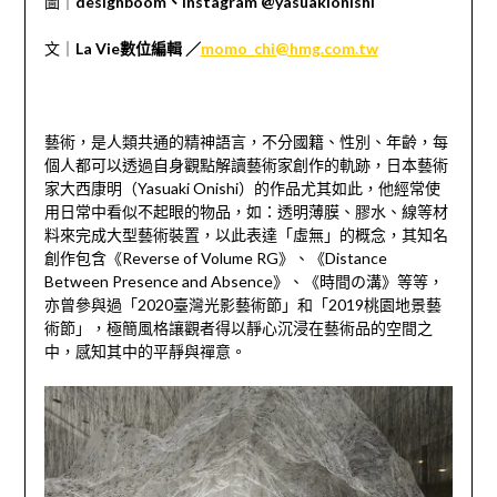
圖｜
designboom、Instagram @yasuakionishi
文｜
La Vie數位編輯 ／
momo_chi@hmg.com.tw
藝術，是人類共通的精神語言，不分國籍、性別、年齡，每
個人都可以透過自身觀點解讀藝術家創作的軌跡，日本藝術
家大西康明（
Yasuaki Onishi
）的作品尤其如此，他經常使
用日常中看似不起眼的物品，如：透明薄膜、膠水、線等材
料來完成大型藝術裝置，以此表達「虛無」的概念，其知名
創作包含《
Reverse of Volume RG
》、《
Distance
Between Presence and Absence
》、《時間の溝》等等，
亦曾參與過「
2020
臺灣光影藝術節」和「
2019
桃園地景藝
術節」，極簡風格讓觀者得以靜心沉浸在藝術品的空間之
中，感知其中的平靜與禪意。