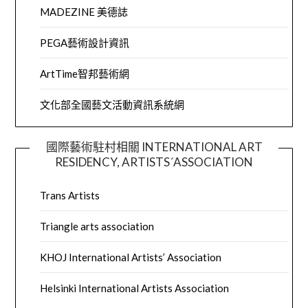
MADEZINE 美德誌
PEGA藝術設計資訊
ArtTime智邦藝術網
文化部全國藝文活動資訊系統網
國際藝術駐村相關 INTERNATIONAL ART
RESIDENCY, ARTISTS´ASSOCIATION
Trans Artists
Triangle arts association
KHOJ International Artists’ Association
Helsinki International Artists Association