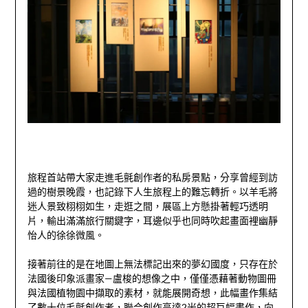
旅程首站帶大家走進毛氈創作者的私房景點，分享曾經到訪
過的樹景晚霞，也記錄下人生旅程上的難忘轉折。以羊毛將
迷人景致栩栩如生，走逛之間，展區上方懸掛著輕巧透明
片，輸出滿滿旅行關鍵字，耳邊似乎也同時吹起畫面裡幽靜
怡人的徐徐微風。
接著前往的是在地圖上無法標記出來的夢幻國度，只存在於
法國後印象派畫家—盧梭的想像之中，僅僅憑藉著動物圖冊
與法國植物園中擷取的素材，就能展開奇想，此幅畫作集結
了數十位毛氈創作者，聯合創作高達2米的超巨幅畫作，向