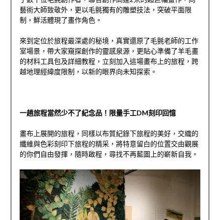
藝術大師致敬外，更以毛氈獨有的雕塑技法，突破平面限
制，鮮活體現了畫作角色。
來到定位於旅程最深處的秘境，真實還原了毛氈老師的工作
室場景，帶大家窺探創作的靈感泉源，更貼心準備了羊毛畫
的材料工具包及詳細教程，立刻加入這場畫布上的旅程，跨
越地理經緯度限制，以新的眼界向未知探索。
一趟旅程當然少不了紀念品！限量手工DM刻印回憶
畫布上展開的旅程，同樣以布質紀錄下旅程的美好，交織的
纖維與色彩刻印下旅程的精采，將特意留白的位置交由觀展
的你們自由發揮，隨時啟程，尋找不再藍圖上的嶄新自我。