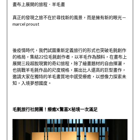
畫布上展開的旅程．羊毛畫
真正的發現之旅不在於尋找新的風景，而是擁有新的眼光－
marcel proust
後疫情時代，我們試圖重新定義旅行的形式也突破毛氈創作
的格局，集結22位毛氈創作者，以羊毛作為顏料，在畫布上
展開三段超脫現實的奇幻旅程，除了繪畫題材的自由揮灑，
也挑戰羊毛氈作品的尺度規格，展出比人還高的巨型畫作，
邀請大家在獨特的羊毛畫質地中感受療癒，以想像力探索未
知，入境夢想國度。
毛氈旅行社開團！療癒X驚喜X秘境一次滿足