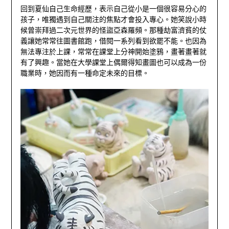
回到夏仙自己生命經歷，表示自己從小是一個很容易分心的
孩子，唯獨遇到自己關注的焦點才會投入專心。她笑說小時
候曾崇拜過二次元世界的怪盜亞森羅頻。那種劫富濟貧的仗
義讓她常常往圖書館跑，借閱一系列看到欲罷不能。也因為
無法專注於上課，常常在課堂上分神開始塗鴉，畫著畫著就
有了興趣。當她在大學課堂上偶爾得知畫圖也可以成為一份
職業時，她因而有一種命定未來的目標。