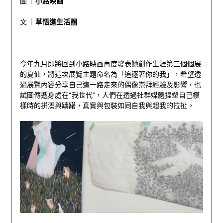
圖 ｜
小路映画
文 ｜
草悟道生活圈
今年九月即將回到小路映画再度發表她創作生涯第三個個展
的夏仙，將這
次展覽主題命名為「追逐著你的我」，希望透
過展覽內容分享自己這一路走來的偶像崇拜經驗及影響，也
試圖傳遞身處在
“
我世代
”
，人們在透過社群媒體捏塑自己模
樣時的拼湊與躊躇，真實與包裝如同自我與超我的拉扯。