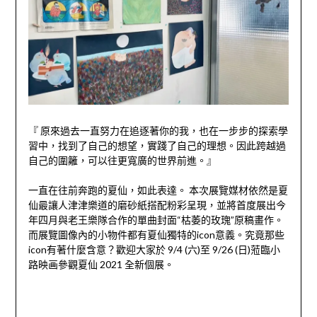
『 原來過去一直努力在追逐著你的我，也在一步步的探索學
習中，找到了自己的想望，實踐了自己的理想。因此跨越過
自己的圍籬，可以往更寬廣的世界前進。』
一直在往前奔跑的夏仙，如此表達。 本次展覽媒材依然是夏
仙最讓人津津樂道的磨砂紙搭配粉彩呈現，並將首度展出今
年四月與老王樂隊合作的單曲封面
“
枯萎的玫瑰
”
原稿畫作。
而展覽圖像內的小物件都有夏仙獨特的
icon
意義。究竟那些
icon
有著什麼含意
？歡迎大家於
9/4 (
六
)
至
9/26 (
日
)
蒞臨小
路映画參觀夏仙
2021
全新個展。