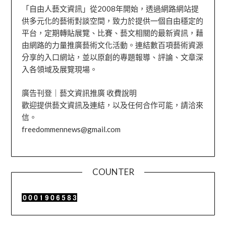
「自由人藝文資訊」從2008年開始，透過網路網站提
供多元化的藝術對談空間，致力於提供一個自由穩定的
平台，定期轉貼展覽、比賽、藝文相關的最新資訊，藉
由網路的力量推廣藝術文化活動。連結數百項藝術資源
分享的入口網站，並以原創的專題報導、評論、文章深
入各領域及展覽現場。
廣告刊登｜藝文資訊推廣 收費說明
歡迎提供藝文資訊及連結，以及任何合作可能，請洽來
信。
freedommennews@gmail.com
COUNTER