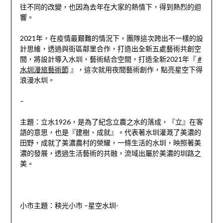
往不同的改變，也因為去年在大家的熱情下，得到熱烈的迴
響。
2021
年，在疫情最艱難的情況下，團隊這次跨出不一樣的設
計思維，透過與街區鄰里合作，打造出全新五處藝術共創空
間，將設計導入水圳，藝術結合空間，打造全新
2021
年『
#
水圳漫旅藝術節
』，這次就用夜間藝術創作，點亮星空下得
浪漫水圳。
–
主題：立水
1926
，是為了紀念立農之水的落成，『立』在客
語的意思，也是『建樹、成就』。代表著水圳灌溉了美濃的
田野，成就了美濃農村的榮耀，一條生活的水圳，映照著美
濃的發展，透過生活藝術的共融，流域出屬於美濃的圳路之
美。
小市主題：秧光小市 –
星空水圳-