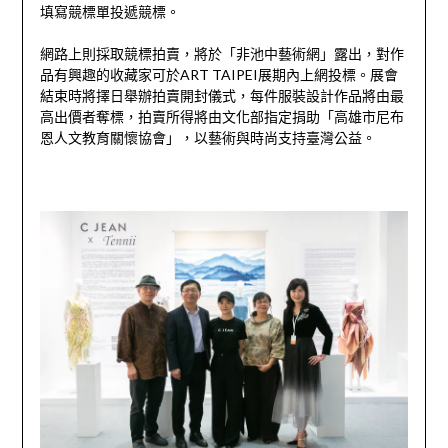
填寫競標單投遞競標。
網路上則採取競標拍賣，將於「非池中藝術網」露出，對作
品有興趣的收藏家可於ART TAIPEI展期內上網投標。展會
結束時將擇日舉辦拍賣開封儀式，每件服裝設計作品將由最
高出價者奪標，拍賣所得將由文化部指定捐助「高雄市尼布
恩人文教育關懷協會」，以藝術與時尚支持臺灣公益。