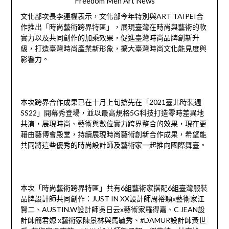
Freedom Men Art News
文化部次長李連權表示，文化部今年特別與ART TAIPEI合
作推出「時尚藝術跨界特區」，展現臺灣在時尚與藝術的軟
實力以及共同創作的加乘效果，促進臺灣時尚品牌創新升
級，打造臺灣時尚產業新形象，擴大臺灣時尚文化能見度與
影響力。
本次跨界合作成果已在十月上旬搶先在「2021臺北時裝週
SS22」開幕秀登場，並以最高規格5G科技打造零時差異地
共演，展現時尚、藝術與數位實力跨界整合的效果，現在更
藉由藝博會殿堂，持續展現時尚藝術創新合作成果，希望能
共同將這些優秀的時尚設計師及藝術家一起推向國際舞臺。
本次「時尚藝術跨界特區」共有6組藝術家搭配6組臺灣服裝
品牌設計師共同創作：JUST IN XX設計師周裕穎x藝術家江
賢二、AUSTIN.W設計師吳日云x藝術家羅得嘉、C JEAN設
計師簡君嫄 x藝術家陳景林與馬毓秀、#DAMUR設計師黃世