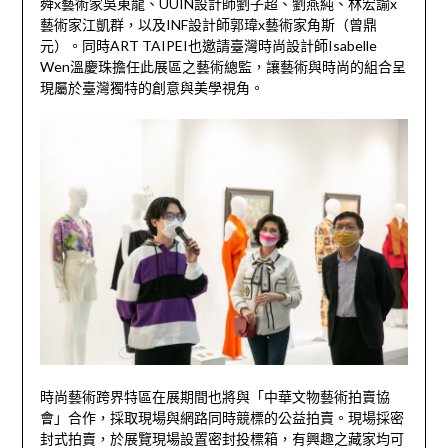
舜x藝術家吳東龍、UUIN設計師劉子超、劉燕純、林宏諭x
藝術家江凱群，以及INF設計師郭瑋x藝術家角斯（曾鼎
元）。同時ART TAIPEI也邀請臺灣時尚設計師Isabelle
Wen溫慶珠擔任此展區之藝術總監，讓藝術與時尚的組合呈
現屬於臺灣獨特的創意與美學視角。
時尚藝術跨界特區在展期間也將與「中華文物藝術拍賣協
會」合作，採取現場與網路同時競標的公益拍賣。現場採密
封式拍賣，於展覽現場設置密封投標箱，有興趣之藏家均可