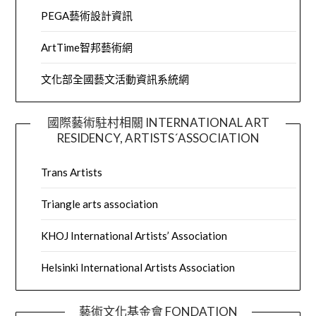
PEGA藝術設計資訊
ArtTime智邦藝術網
文化部全國藝文活動資訊系統網
國際藝術駐村相關 INTERNATIONAL ART
RESIDENCY, ARTISTS´ASSOCIATION
Trans Artists
Triangle arts association
KHOJ International Artists’ Association
Helsinki International Artists Association
藝術文化基金會 FONDATION