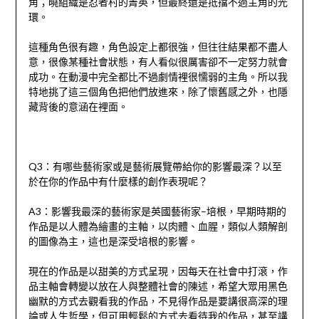
角；曉組織是忍者村的菁英，但最終還是抵擋不過主角的光
環。
這種角色很有趣，角色設定上都很強，但往往結果都不盡人
意，很像某種社會狀態，有人看似很厲害卻不一定努力就會
成功。在動漫中完全都比不過劇情裡很懦弱的主角。所以我
特地挑了這三個角色把他們放進來，除了懷舊感之外，也隱
藏背後的意涵在裡面。
Q3
：有哪些藝術家或是藝術展覽帶給你的影響最深？以⾄
於在你的作品中有什麼樣的創作表現呢？
A3
：影響我最深的藝術家是英國藝術家
–
培根，早期時期的
作品是以人體為繪畫的主軸，以肉體、血腥，類似人類解剖
的圖像為主，這也是深受培根的影響。
現在的作品是以甜美的方式呈現，因每天在社會中打滾，作
品主軸會轉變以放在人與整體社會的陳述，希望大眾用黑色
幽默的方式去觀看我的作品，不見得作品是要講很高深的理
論或人生哲學，但可用輕鬆的方式去看待我的作品，甚至講