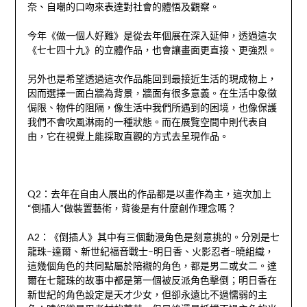
奈、自嘲的口吻來表達對社會的體悟及觀察。
今年《做一個人好難》是從去年個展在深入延伸，透過這次
《七七四十九》的立體作品，也會讓畫面更直接、更強烈。
另外也是希望透過這次作品能回到最接近生活的現成物上，
因而選擇一面白牆為背景，牆面有很多意義。在生活中象徵
侷限、物件的阻隔，像生活中我們所遇到的困境，也像保護
我們不會吹風淋雨的一種狀態。而在展覽空間中則代表自
由，它在視覺上能採取直觀的方式去呈現作品。
Q2
：去年在自由人展出的作品都是以畫作為主，這次加上
“
倒插人
”
做裝置藝術，背後是有什麼創作理念嗎？
A2
：《倒插人》其中有三個動漫角色是刻意挑的。分別是七
龍珠
–
達爾、新世紀福音戰士
–
明日香、火影忍者
–
曉組織，
這幾個角色的共同點屬於陪襯的角色，都是男二或女二。達
爾在七龍珠的故事中都是第一個被反派角色擊倒；明日香在
新世紀的角色設定是天才少女，但卻永遠比不過懦弱的主