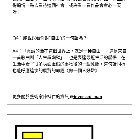
得煽情一點去看待這個社會，或許看一看作品會會心一笑
呀！
Q4
：能說說看你對
“
自由
”
的一句話嗎？
A4
：「真誠的活在這個世界上，就是一種自由」，這是來自
一首歌曲叫「人生超幽默」，也是表達最近生活的感悟，在
生活中看了很多表面虛假的事物後的一些感觸。這句話同樣
也能呼應這次的展覽的命題《做一個人好難》。
更多關於藝術家陳楷仁的資訊
@inverted_man