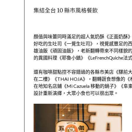
集結全台 10 縣市風格餐飲
顏值與味蕾同時滿足的超人氣奶酥《正面奶酥
好吃的生吐司《一覺生吐司》，視覺感豐足的西
雄油飯《頑固油飯》，老新翻轉帶來不同樣貌
的異國料理《耶魯小鎮》《LeFrenchQuiche
還有咖啡甜點控不容錯過的各縣市美店《驛前大和咖啡》
在二樓》《THAI HOJA》，翻轉蔬食想像
在地知名店鋪《Mi Cazuela 移動的鍋子
設計重新演繹，大眾小食也可以很出眾。