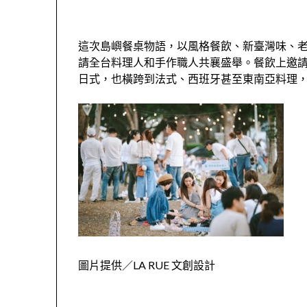
這次島嶼餐桌物語，以風格餐飲、新臺灣味、老
請全台料理人和手作職人共襄盛舉。餐飲上邀
日式，也橫跨到法式、西班牙甚至東南亞料理
圖片提供／LA RUE 文創設計