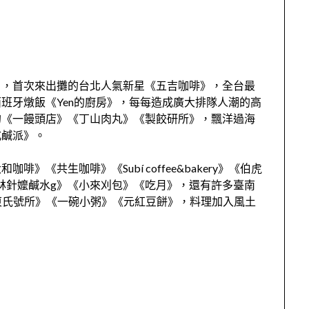
》，首次來出攤的台北人氣新星《五吉咖啡》，全台最
班牙燉飯《Yen的廚房》，每每造成廣大排隊人潮的高
的《一饅頭店》《丁山肉丸》《製餃研所》，飄洋過海
法式鹹派》。
《共生咖啡》《Subí coffee&bakery》《伯虎
的《林針嬤鹹水g》《小來刈包》《吃月》，還有許多臺南
》《阜東氏號所》《一碗小粥》《元紅豆餅》，料理加入風土