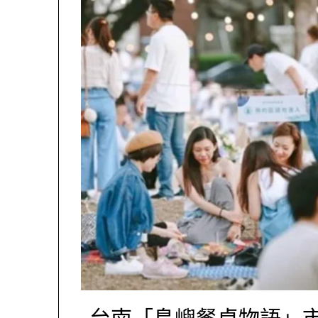
台南「島嶼餐桌物語」