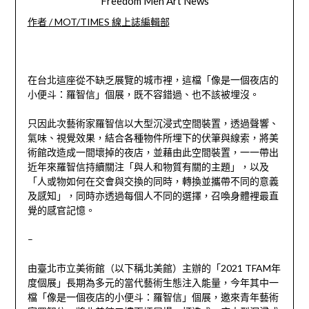
Freedom Men Art News
作者
/ MOT/TIMES
線上誌編輯部
在台北這座從不缺乏展覽的城市裡，這檔「像是一個夜店的
小便斗：羅智信」個展，既不容錯過、也不該被埋沒。
只因此次藝術家羅智信以大型沉浸式空間裝置，透過聲響、
氣味、視覺效果，結合各種物件所埋下的伏筆與線索，將美
術館改造成一間壞掉的夜店，並藉由此空間裝置，一一帶出
近年來羅智信持續關注「與人和物質有關的主題」，以及
「人或物如何在交會與交換的同時，轉換並攜帶不同的意義
及感知」，同時亦透過每個人不同的選擇，召喚身體裡最直
覺的感官記憶。
–
由臺北市立美術館（以下稱北美館）主辦的「
2021 TFAM
年
度個展」長期為多元的當代藝術生態注入能量，今年其中一
檔「像是一個夜店的小便斗：羅智信」個展，邀來青年藝術