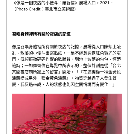
《像是一個夜店的小便斗：羅智信》展場入口，
2021
。
（
Photo Credit
：臺北市立美術館）
召喚身體裡所有關於夜店的記憶
像是召喚身體裡所有關於夜店的記憶，展場從入口陳架上凌
亂、散落的小便斗圖案貼紙，一扇不經意透露紅色微光的窄
門，低頻振動砰砰作響的歡騰聲，到地上散落的包包、煙蒂
籤詩；一如羅智信在導覽中所表示的，整個計劃是從「台北
某間夜店廁所牆上的留言」開始，「『在這裡從一種金黃色
液體變成另外一種金黃色液體』，物質穿越過了人發生質
變，我反過來說，人的狀態也能因空間情境而有變化。」