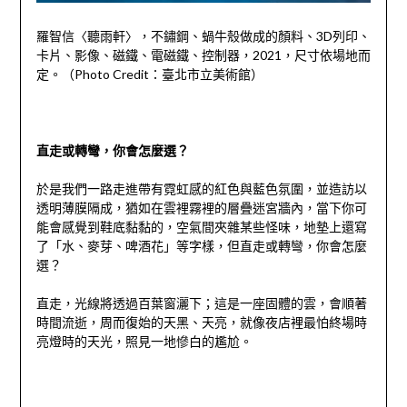
羅智信〈聽雨軒〉，不鏽鋼、蝸牛殼做成的顏料、
3D
列印、
卡片、影像、磁鐵、電磁鐵、控制器，
2021
，尺寸依場地而
定。（
Photo Credit
：臺北市立美術館）
直走或轉彎，你會怎麼選？
於是我們一路走進帶有霓虹感的紅色與藍色氛圍，並造訪以
透明薄膜隔成，猶如在雲裡霧裡的層疊迷宮牆內，當下你可
能會感覺到鞋底黏黏的，空氣間夾雜某些怪味，地墊上還寫
了「水、麥芽、啤酒花」等字樣，但直走或轉彎，你會怎麼
選？
直走，光線將透過百葉窗灑下；這是一座固體的雲，會順著
時間流逝，周而復始的天黑、天亮，就像夜店裡最怕終場時
亮燈時的天光，照見一地慘白的尷尬。