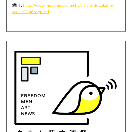
轉自
:
http://www.mottimes.com/cht/article_detail.php?
serial=1266&type=1