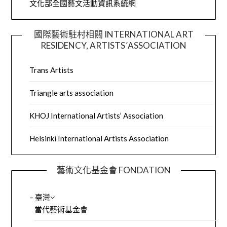
文化部全國藝文活動資訊系統網
國際藝術駐村相關 INTERNATIONAL ART
RESIDENCY, ARTISTS´ASSOCIATION
Trans Artists
Triangle arts association
KHOJ International Artists’ Association
Helsinki International Artists Association
藝術文化基金會 FONDATION
– 臺灣
當代藝術基金會