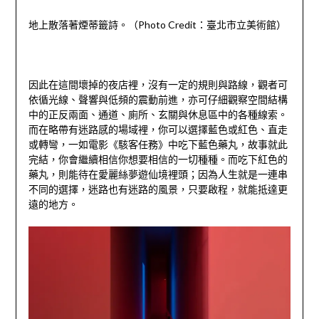
地上散落著煙蒂籤詩。（
Photo Credit
：臺北市立美術館）
因此在這間壞掉的夜店裡，沒有一定的規則與路線，觀者可
依循光線、聲響與低頻的震動前進，亦可仔細觀察空間結構
中的正反兩面、通道、廁所、玄關與休息區中的各種線索。
而在略帶有迷路感的場域裡，你可以選擇藍色或紅色、直走
或轉彎，一如電影《駭客任務》中吃下藍色藥丸，故事就此
完結，你會繼續相信你想要相信的一切種種。而吃下紅色的
藥丸，則能待在愛麗絲夢遊仙境裡頭；因為人生就是一連串
不同的選擇，迷路也有迷路的風景，只要啟程，就能抵達更
遠的地方。