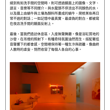
繞到有如洗手間的空間時，則可透過鏡面上的圖像、文字、
語言、音樂等不同媒介，與水龍頭不停流出不同顏色的水，
以及牆上由蝸牛與土壤為顏料所畫成的蝸牛，爬梳某些再日
常不過的對話；一如記憶中最真實、最虛偽的對白，都被寫
在夜店洗手間的鏡面反射上。
最後，當我們造訪休息區，入座無聲舞廳。像是浴缸質地的
沙發，在吊燈的照射下，有種奇特氛圍油然而生，搭配著低
音聲響下的都會感，空間裡保持著一種生冷與疏離，像曲終
人散時的虛妄，悄然收容了每個人各自的心事。