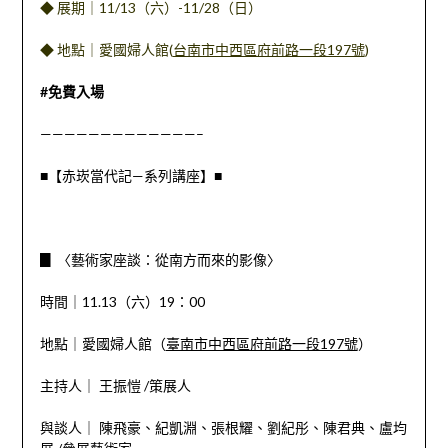
◆ 展期｜11/13（六）-11/28（日）
◆ 地點｜愛國婦人館(
台南市中西區府前路一段197號
)
#免費入場
—————————————–
■【赤崁當代記—系列講座】■
▊
〈藝術家座談：從南方而來的影像〉
時間｜11.13（六）19：00
地點｜愛國婦人館（
臺南市中西區府前路一段197號
）
主持人｜ 王振愷 /策展人
與談人｜ 陳飛豪、紀凱淵、張根耀、劉紀彤、陳君典、盧均