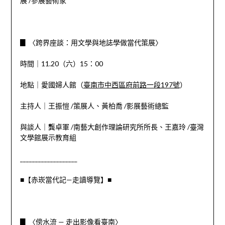
展 /參展藝術家
▊
〈跨界座談：用文學與地誌學做當代策展〉
時間｜11.20（六）15：00
地點｜愛國婦人館（
臺南市中西區府前路一段197號
）
主持人｜王振愷 /策展人、黃柏喬 /影展藝術總監
與談人｜龔卓軍 /南藝大創作理論研究所所長、王嘉玲 /臺灣
文學館展示教育組
___________________
■【赤崁當代記—走讀導覽】■
▊
〈傍水流 — 走出影像看臺南〉