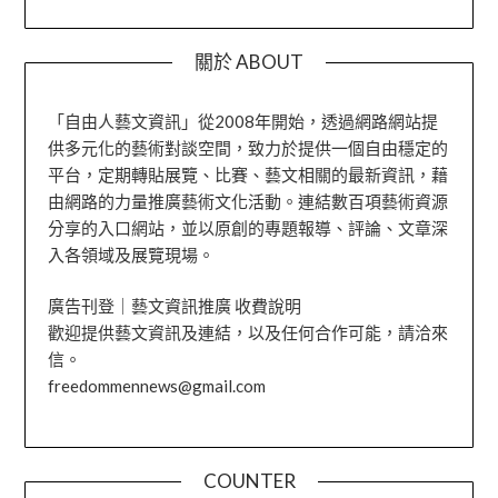
關於 ABOUT
「自由人藝文資訊」從2008年開始，透過網路網站提
供多元化的藝術對談空間，致力於提供一個自由穩定的
平台，定期轉貼展覽、比賽、藝文相關的最新資訊，藉
由網路的力量推廣藝術文化活動。連結數百項藝術資源
分享的入口網站，並以原創的專題報導、評論、文章深
入各領域及展覽現場。
廣告刊登｜藝文資訊推廣 收費說明
歡迎提供藝文資訊及連結，以及任何合作可能，請洽來
信。
freedommennews@gmail.com
COUNTER