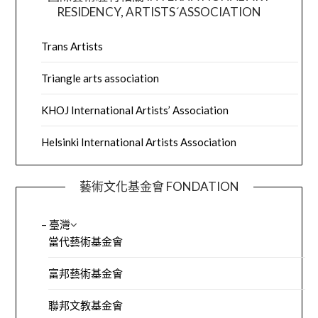
RESIDENCY, ARTISTS´ASSOCIATION
Trans Artists
Triangle arts association
KHOJ International Artists’ Association
Helsinki International Artists Association
藝術文化基金會 FONDATION
– 臺灣
當代藝術基金會
富邦藝術基金會
聯邦文教基金會