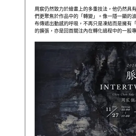
周宸仍然致力於繪畫上的多重技法，他仍然具
們更聚焦於作品中的「轉變」。像一隱一顯的
布傳遞出動感的呼吸，不再只是凍結而是擁有
的擴張，亦是回首關注內在轉化過程中的一股