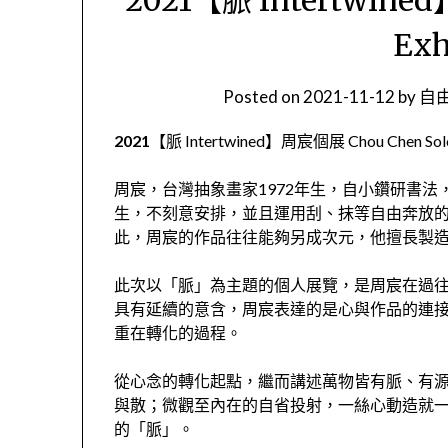
Exh
Posted on
2021-11-12
by
自由
2021
【脈 Intertwined】​周宸個展 Chou Chen Solo E
周宸，台灣抽象畫家1972年生，自小鑽研書
生，不刻意安排，並且運用刮、抹等自由奔放
此，周宸的作品往往能夠另成次元，他擅長製
此次以「脈」為主題的個人展覽，是周宸在過
具有延續的意含，周宸表達的是心與作品的連
重在轉化的過程。
從心念的轉化起點，繼而講述萬物皆有脈、有
與散；微觀至內在的自省投射，一絲心動造就
的「脈」。