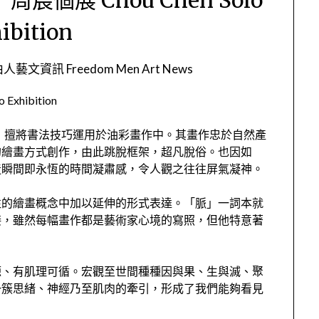
ibition​
人藝文資訊 Freedom Men Art News
xhibition​
法，擅將書法技巧運用於油彩畫作中。其畫作忠於自然產
的繪畫方式創作，由此跳脫框架，超凡脫俗。也因如
造瞬間即永恆的時間凝肅感，令人觀之往往屏氣凝神。
往的繪畫概念中加以延伸的形式表達。「脈」一詞本就
接，雖然每幅畫作都是藝術家心境的寫照，但他特意著
源、有肌理可循。宏觀至世間種種因與果、生與滅、聚
一簇思緒、神經乃至肌肉的牽引，形成了我們能夠看見