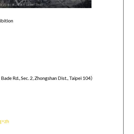
ition​
Sec. 2, Zhongshan Dist., Taipei 104）​
g=zh