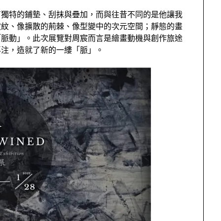
有獨特的鋪墊、刮抹與疊加，而與往昔不同的是他讓我
波紋、像擴散的荊棘、像型變中的次元空間；靜態的畫
「脈動」。此次展覽對周宸而言是繪畫動機與創作旅途
專注，造就了新的一縷「脈」。