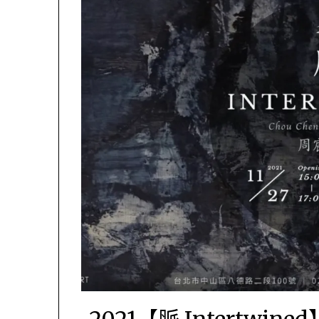
2021【脈 Intertwined