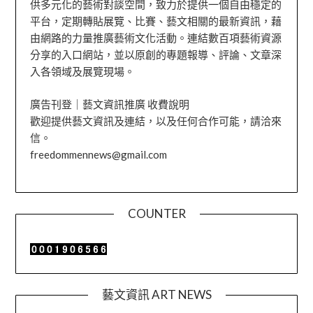
供多元化的藝術對談空間，致力於提供一個自由穩定的
平台，定期轉貼展覽、比賽、藝文相關的最新資訊，藉
由網路的力量推廣藝術文化活動。連結數百項藝術資源
分享的入口網站，並以原創的專題報導、評論、文章深
入各領域及展覽現場。
廣告刊登｜藝文資訊推廣 收費說明
歡迎提供藝文資訊及連結，以及任何合作可能，請洽來
信。
freedommennews@gmail.com
COUNTER
藝文資訊 ART NEWS