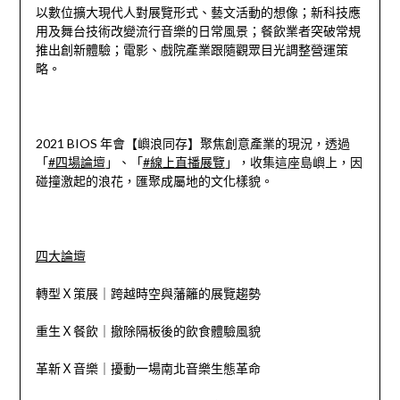
以數位擴大現代人對展覽形式、藝文活動的想像；新科技應
用及舞台技術改變流行音樂的日常風景；餐飲業者突破常規
推出創新體驗；電影、戲院產業跟隨觀眾目光調整營運策
略。
⠀⠀
2021 BIOS 年會【嶼浪同存】聚焦創意產業的現況，透過
「
#四場論壇
」、「
#線上直播展覽
」，收集這座島嶼上，因
碰撞激起的浪花，匯聚成屬地的文化樣貌。
⠀⠀⠀
四大論壇
轉型Ｘ策展｜跨越時空與藩籬的展覽趨勢
重生Ｘ餐飲​​｜撤除隔板後的飲食體驗風貌
革新Ｘ音樂｜擾動一場南北音樂生態革命