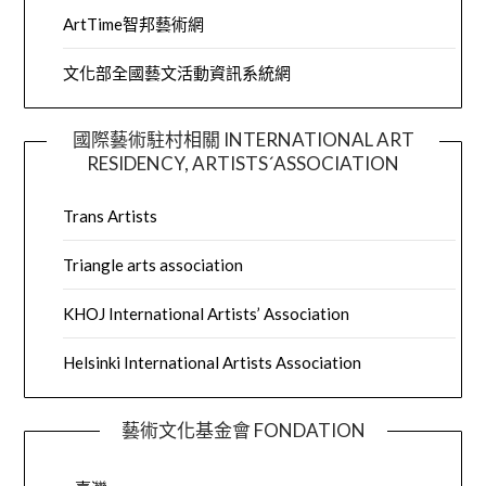
ArtTime智邦藝術網
文化部全國藝文活動資訊系統網
國際藝術駐村相關 INTERNATIONAL ART
RESIDENCY, ARTISTS´ASSOCIATION
Trans Artists
Triangle arts association
KHOJ International Artists’ Association
Helsinki International Artists Association
藝術文化基金會 FONDATION