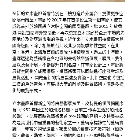
全新的立木畫廊首爾特別在二樓打造戶外露台，提供更多空
間展示雕塑。畫廊於 2017 年在首爾設立第一個空間，使其
成為首批於韓國設立常駐空間的國際畫廊，繼 2013 年於香
港 開設首間海外空間後，再次奠定立木畫廊於亞洲市場的先
驅地位及對亞洲市場的重視。近年來，立木畫廊持續擴大其
國際版圖，除了相繼於台北及北京開設季節性空間，在北
京、香港、上海及首爾的團隊也持續增長。過去的十年間，
畫廊透過為藝術家在各地區的美術館舉辦個展、聯展、雙年
展以及藝術展，不斷提升其知名度。在空間設計上，畫廊將
展覽空間劃分成兩樓層，讓藝術家可以同時進行座談對話及
展覽活動， 開啟全新的策展論述及實踐。此新空間也將包括
二樓的戶外露台，可展出大型的雕塑及裝置藝術，滿足多樣
化的展覽形式。
立木畫廊首爾新空間將由藝術家拉里．皮特曼的個展揭開序
幕（1952 年出生於加州洛杉磯，目前工 作與生活於加州洛
杉磯），此展同時為藝術家首次在韓國的亮相。皮特曼被認
為是其世代中最重要的藝術家之一，藝術家標誌性的藝術實
踐 ——豐富的視覺語彙、密集分層的繪畫技巧及符號（如鈴
鐺、雞蛋、動物、繩索）、詞語的運用，凸顯對裝飾藝術、