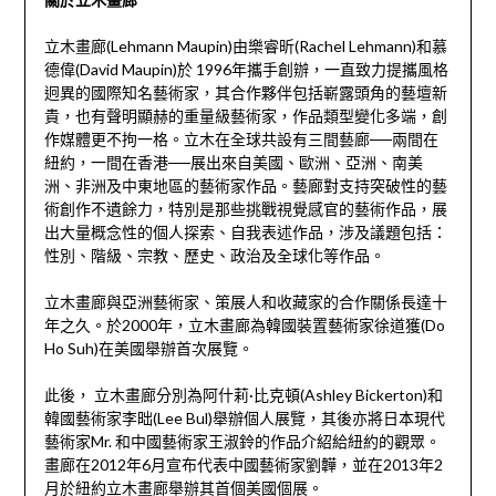
立木畫廊(Lehmann Maupin)由樂睿昕(Rachel Lehmann)和慕
德偉(David Maupin)於 1996年攜手創辦，一直致力提攜風格
迥異的國際知名藝術家，其合作夥伴包括嶄露頭角的藝壇新
貴，也有聲明顯赫的重量級藝術家，作品類型變化多端，創
作媒體更不拘一格。立木在全球共設有三間藝廊──兩間在
紐約，一間在香港──展出來自美國、歐洲、亞洲、南美
洲、非洲及中東地區的藝術家作品。藝廊對支持突破性的藝
術創作不遺餘力，特別是那些挑戰視覺感官的藝術作品，展
出大量概念性的個人探索、自我表述作品，涉及議題包括：
性別、階級、宗教、歷史、政治及全球化等作品。
立木畫廊與亞洲藝術家、策展人和收藏家的合作關係長達十
年之久。於2000年，立木畫廊為韓國裝置藝術家徐道獲(Do
Ho Suh)在美國舉辦首次展覽。
此後， 立木畫廊分別為阿什莉·比克頓(Ashley Bickerton)和
韓國藝術家李昢(Lee Bul)舉辦個人展覽，其後亦將日本現代
藝術家Mr. 和中國藝術家王淑鈴的作品介紹給紐約的觀眾。
畫廊在2012年6月宣布代表中國藝術家劉韡，並在2013年2
月於紐約立木畫廊舉辦其首個美國個展。