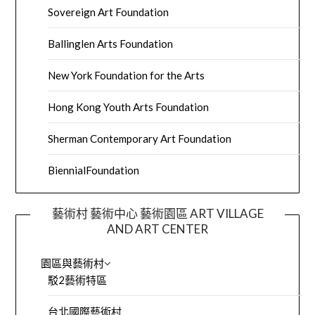
Sovereign Art Foundation
Ballinglen Arts Foundation
New York Foundation for the Arts
Hong Kong Youth Arts Foundation
Sherman Contemporary Art Foundation
BiennialFoundation
藝術村 藝術中心 藝術園區 ART VILLAGE
AND ART CENTER
園區與藝術村
駁2藝術特區
台北國際藝術村