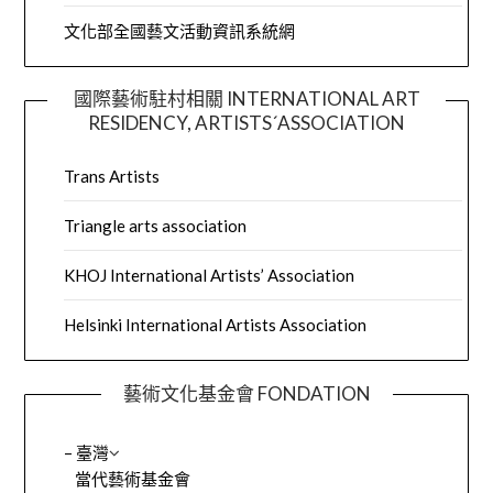
文化部全國藝文活動資訊系統網
國際藝術駐村相關 INTERNATIONAL ART
RESIDENCY, ARTISTS´ASSOCIATION
Trans Artists
Triangle arts association
KHOJ International Artists’ Association
Helsinki International Artists Association
藝術文化基金會 FONDATION
– 臺灣
當代藝術基金會