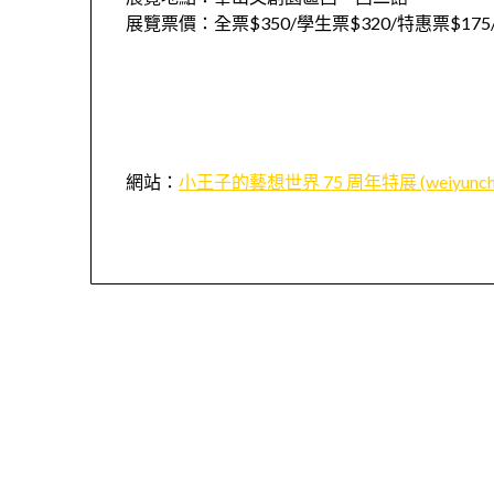
展覽票價：全票$350/學生票$320/特惠票$175/
網站：
小王子的藝想世界 75 周年特展 (weiyuncha