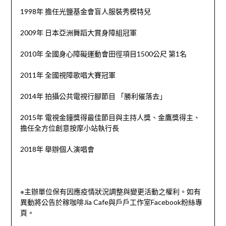
1998年 擔任光鹽基金會盲人服裝秀模特兒
2009年 日本亞洲舞蹈大賞身障組冠軍
2010年 全國身心障礙運動會田徑項目1500公尺 第1名
2011年 全國視障歌唱大賽冠軍
2014年 拍攝公共電視行腳節目 「勝利催落去」
2015年 電視金鐘獎得最佳節目與主持人獎、金鷹獎得主、
擔任全方位創意按摩小站執行長
2018年 舉辦個人演唱會
※主辦單位保有因應疫情狀況調整與變更活動之權利。如有
異動將公告於
稼咖啡Jia Cafe
與
戶戶工作室
Facebook粉絲專
頁。