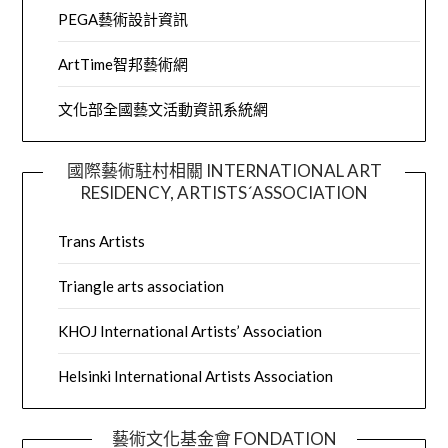
PEGA藝術設計資訊
ArtTime智邦藝術網
文化部全國藝文活動資訊系統網
國際藝術駐村相關 INTERNATIONAL ART
RESIDENCY, ARTISTS´ASSOCIATION
Trans Artists
Triangle arts association
KHOJ International Artists’ Association
Helsinki International Artists Association
藝術文化基金會 FONDATION