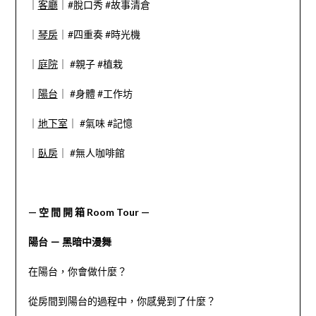
｜
客廳
｜#脫口秀 #故事清倉
｜
琴房
｜#四重奏 #時光機
｜
庭院
｜ #親子 #植栽
｜
陽台
｜ #身體 #工作坊
｜
地下室
｜ #氣味 #記憶
｜
臥房
｜ #無人咖啡館
— 空 間 開 箱 Room Tour —
陽台 － 黑暗中漫舞
在陽台，你會做什麼？
從房間到陽台的過程中，你感覺到了什麼？