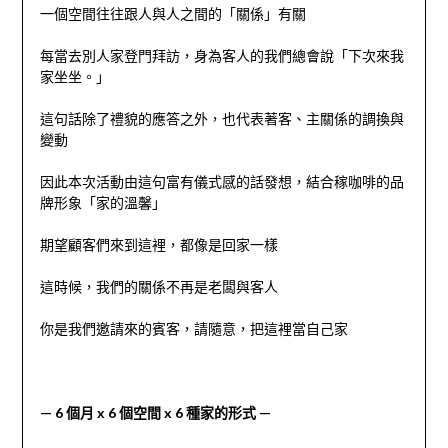
一個空間往往跟人與人之間的「關係」有關
每當去別人家登門拜訪，身為客人的我們總會說「下次來我
家坐坐。」
這句話除了禮貌的應答之外，也代表著客、主關係的調換與
變動
因此本次活動由這句富有儀式感的話發想，結合稼咖啡的品
牌形象「家的溫馨」
期望顧客們來到這裡，都像是回家一樣
這時候，我們的關係不再是老闆與客人
你是我們邀請來的賓客，請隨意，把這裡當自己家
— 6 個月 x 6 個空間 x 6 種家的形式 —