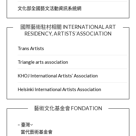
文化部全國藝文活動資訊系統網
國際藝術駐村相關 INTERNATIONAL ART
RESIDENCY, ARTISTS´ASSOCIATION
Trans Artists
Triangle arts association
KHOJ International Artists’ Association
Helsinki International Artists Association
藝術文化基金會 FONDATION
– 臺灣
當代藝術基金會