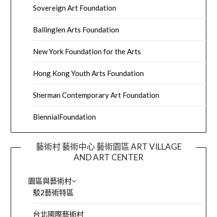
Sovereign Art Foundation
Ballinglen Arts Foundation
New York Foundation for the Arts
Hong Kong Youth Arts Foundation
Sherman Contemporary Art Foundation
BiennialFoundation
藝術村 藝術中心 藝術園區 ART VILLAGE
AND ART CENTER
園區與藝術村
駁2藝術特區
台北國際藝術村