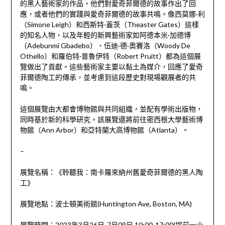
的黑人藝術家的作品，他們對愛奇菲爾德的故事作出了回
應，或者他們的實踐與愛奇菲爾德的故事共鳴。像西莫娜·利
（Simone Leigh）和西斯特·蓋茨（Theaster Gates）這樣
的知名人物，以及年輕的新興藝術家如阿德本米·加德博
（Adebunmi Gbadebo）、伍迪·德·奧賽洛（Woody De
Othello）和羅伯特·普魯伊特（Robert Pruitt）都為這個展
覽做出了貢獻。這些藝術家主要以黏土為媒介，回應了愛奇
菲爾德陶工的傳承，並考慮到這段歷史對現場觀展者的共
鳴。
這個展覽由大都會博物館與共同組織，並配有學術出版物，
同時基於新的科學研究。該展覽還將前往密西根大學藝術博
物館（Ann Arbor）和亞特蘭大高博物館（Atlanta）。
–
展覽名稱：
《聆聽我：南卡羅來納州舊愛奇菲爾德的黑人陶
工》
展覽地點：
波士頓美術館
(
Huntington Ave, Boston, MA
)
展覽時間：2023年3月26日-7月09日 10:00-17:00(提前一小