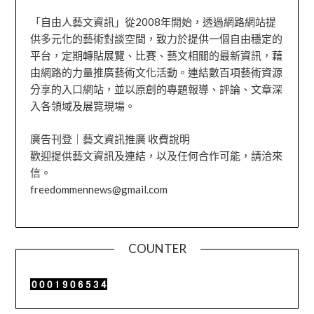
「自由人藝文資訊」從2008年開始，透過網路網站提
供多元化的藝術對談空間，致力於提供一個自由穩定的
平台，定期轉貼展覽、比賽、藝文相關的最新資訊，藉
由網路的力量推廣藝術文化活動。連結數百項藝術資源
分享的入口網站，並以原創的專題報導、評論、文章深
入各領域及展覽現場。
廣告刊登｜藝文資訊推廣 收費說明
歡迎提供藝文資訊及連結，以及任何合作可能，請洽來
信。
freedommennews@gmail.com
COUNTER