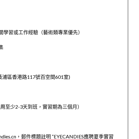
關學習或工作經驗（藝術類專業優先）
集
市黃浦區香港路117號百空間601室)
制，每周至少2-3天到班，實習期為三個月）
ndies.cn，郵件標題註明 “EYECANDIES應聘夏季實習