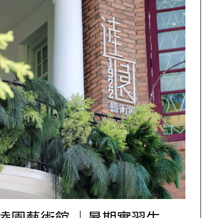
糖×逵園藝術館 ｜暑期實習生