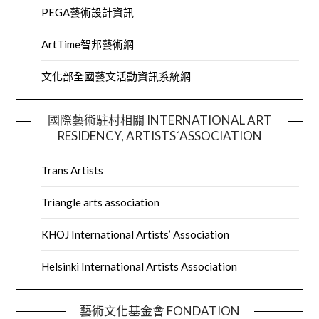
PEGA藝術設計資訊
ArtTime智邦藝術網
文化部全國藝文活動資訊系統網
國際藝術駐村相關 INTERNATIONAL ART
RESIDENCY, ARTISTS´ASSOCIATION
Trans Artists
Triangle arts association
KHOJ International Artists’ Association
Helsinki International Artists Association
藝術文化基金會 FONDATION