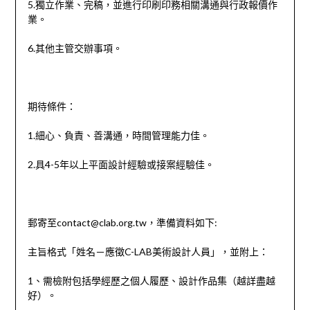
5.獨立作業、完稿，並進行印刷印務相關溝通與行政報價作
業。
6.其他主管交辦事項。
期待條件：
1.細心、負責、善溝通，時間管理能力佳。
2.具4-5年以上平面設計經驗或接案經驗佳。
郵寄至contact@clab.org.tw，準備資料如下:
主旨格式「姓名－應徵C-LAB美術設計人員」，並附上：
1、需檢附包括學經歷之個人履歷、設計作品集（越詳盡越
好）。