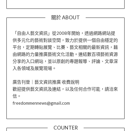
關於 ABOUT
「自由人藝文資訊」從2008年開始，透過網路網站提
供多元化的藝術對談空間，致力於提供一個自由穩定的
平台，定期轉貼展覽、比賽、藝文相關的最新資訊，藉
由網路的力量推廣藝術文化活動。連結數百項藝術資源
分享的入口網站，並以原創的專題報導、評論、文章深
入各領域及展覽現場。
廣告刊登｜藝文資訊推廣 收費說明
歡迎提供藝文資訊及連結，以及任何合作可能，請洽來
信。
freedommennews@gmail.com
COUNTER