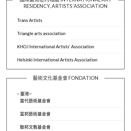
RESIDENCY, ARTISTS´ASSOCIATION
Trans Artists
Triangle arts association
KHOJ International Artists’ Association
Helsinki International Artists Association
藝術文化基金會 FONDATION
– 臺灣
當代藝術基金會
富邦藝術基金會
聯邦文教基金會