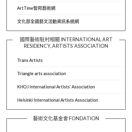
ArtTime智邦藝術網
文化部全國藝文活動資訊系統網
國際藝術駐村相關 INTERNATIONAL ART
RESIDENCY, ARTISTS´ASSOCIATION
Trans Artists
Triangle arts association
KHOJ International Artists’ Association
Helsinki International Artists Association
藝術文化基金會 FONDATION