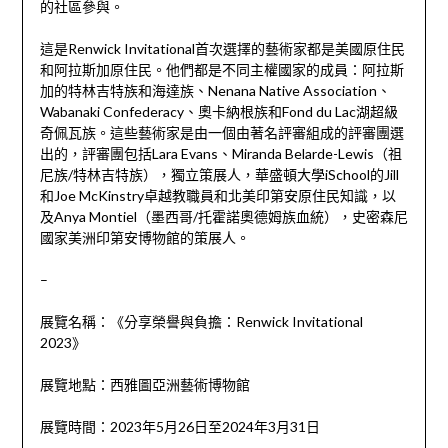
的社區參與。
這是Renwick Invitational首次選擇的藝術家都是美國原住民
和阿拉斯加原住民。他們都是不同主權國家的成員：阿拉斯
加的特林吉特族和海達族、Nenana Native Association、
Wabanaki Confederacy、奧卡納根族和Fond du Lac湖超級
奇佩瓦族。這些藝術家是由一個由著名評審組成的評審團選
出的，評審團包括Lara Evans、Miranda Belarde-Lewis（祖
尼族/特林吉特族），獨立策展人，華盛頓大學iSchool的Jill
和Joe McKinstry卓越教職員和北美印第安原住民知識，以
及Anya Montiel（墨西哥/托霍諾奧德姆族血統），史密森尼
國家美洲印第安博物館的策展人。
–
展覽名稱：《分享榮譽與負擔：Renwick Invitational
2023》
展覽地點：
西雅圖亞洲藝術
博物館
展覽時間：2023年5月26日至2024年3月31日