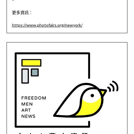
更多資訊：
https://www.photofairs.org/newyork/