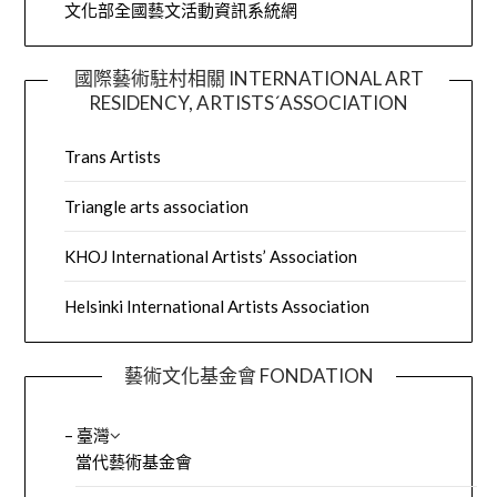
文化部全國藝文活動資訊系統網
國際藝術駐村相關 INTERNATIONAL ART
RESIDENCY, ARTISTS´ASSOCIATION
Trans Artists
Triangle arts association
KHOJ International Artists’ Association
Helsinki International Artists Association
藝術文化基金會 FONDATION
– 臺灣
當代藝術基金會