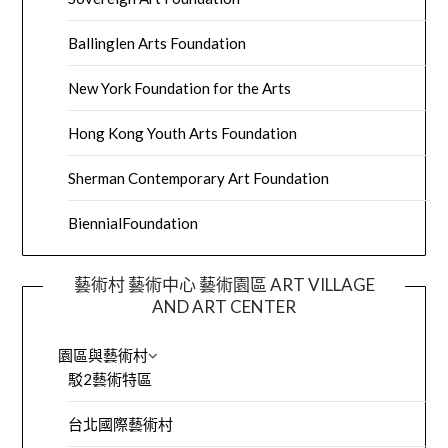
Ballinglen Arts Foundation
New York Foundation for the Arts
Hong Kong Youth Arts Foundation
Sherman Contemporary Art Foundation
BiennialFoundation
藝術村 藝術中心 藝術園區 ART VILLAGE
AND ART CENTER
園區與藝術村
駁2藝術特區
台北國際藝術村