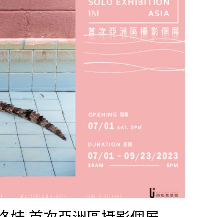
洛娃 首次亞洲區攝影個展