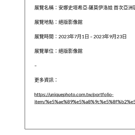
展覽名稱：安娜史塔希亞·薩莫伊洛娃 首次亞洲區攝影個展 
展覽地點：絕版影像館
展覽時間：2023
年7月1日 – 2023年9月23日
展覽單位：絕版影像館
–
更多資訊：
https://uniquephoto.com.tw/portfolio-
item/%e5%ae%89%e5%a8%9c%e5%8f%b2%