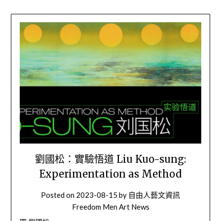
劉國松：實驗悟道 Liu Kuo-sung:
Experimentation as Method
Posted on
2023-08-15
by
自由人藝文資訊
Freedom Men Art News