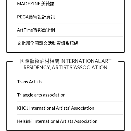
MADEZINE 美德誌
PEGA藝術設計資訊
ArtTime智邦藝術網
文化部全國藝文活動資訊系統網
國際藝術駐村相關 INTERNATIONAL ART
RESIDENCY, ARTISTS´ASSOCIATION
Trans Artists
Triangle arts association
KHOJ International Artists’ Association
Helsinki International Artists Association