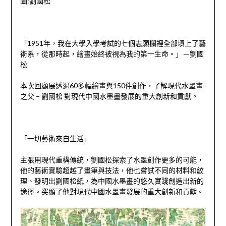
圖:劉國松
「1951年，我在大學入學考試的七個志願欄裡全部填上了藝
術系，從那時起，繪畫始終被視為我的第一生命。」－劉國
松
本次回顧展透過60多幅繪畫與150件創作，了解現代水墨畫
之父 – 劉國松 對現代中國水墨畫發展的重大創新和貢獻。
「一切藝術來自生活」
主張用現代重構傳統，劉國松探索了水墨創作更多的可能，
他的藝術實驗超越了畫筆與技法，他也嘗試不同的材料和紋
理、發明出劉國松紙，為中國水墨畫的悠久實踐創造出新的
途徑。突顯了他對現代中國水墨畫發展的重大創新和貢獻。