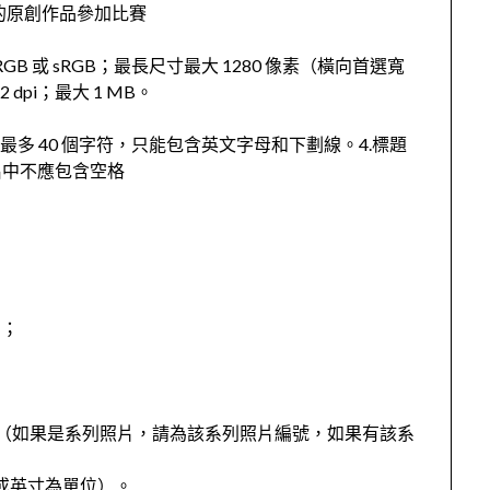
己的原創作品參加比賽
e RGB 或 sRGB；最長尺寸最大 1280 像素（橫向首選寬
dpi；最大 1 MB。
最多 40 個字符，只能包含英文字母和下劃線。4.標題
名中不應包含空格
）；
名（如果是系列照片，請為該系列照片編號，如果有該系
米或英寸為單位）。