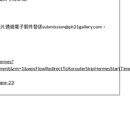
件發送submission@ph21gallery.com，
ermes?
mit&rm=1&wpsFlowRedirectToXorouterSkipHermesStartTi
hape-23