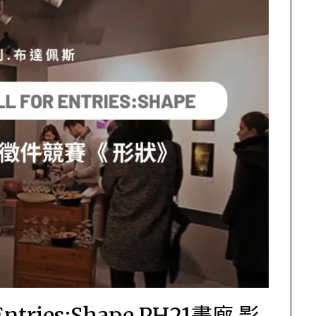
r Entries:Shape PH21畫廊 影