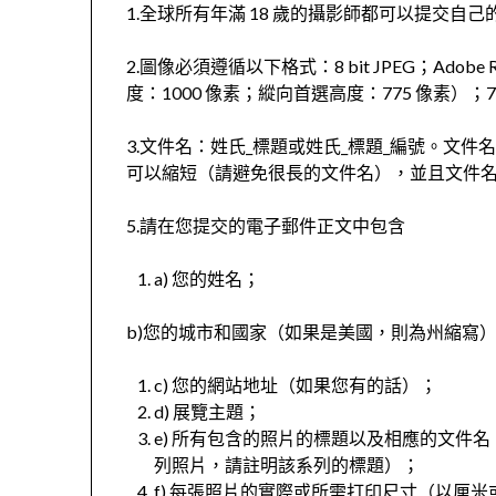
1.全球所有年滿 18 歲的攝影師都可以提交自
2.圖像必須遵循以下格式：8 bit JPEG；Adob
度：1000 像素；縱向首選高度：775 像素）；72 
3.文件名：姓氏_標題或姓氏_標題_編號。文件名
可以縮短（請避免很長的文件名），並且文件
5.請在您提交的電子郵件正文中包含
a) 您的姓名；
b)您的城市和國家（如果是美國，則為州縮寫
c) 您的網站地址（如果您有的話）；
d) 展覽主題；
e) 所有包含的照片的標題以及相應的文件
列照片，請註明該系列的標題）；
f) 每張照片的實際或所需打印尺寸（以厘