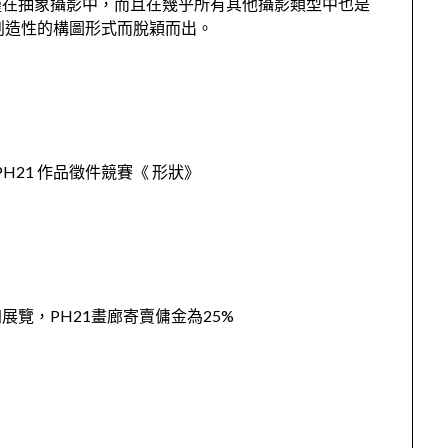
僅在抽象攝影中，而且在幾乎所有其他攝影類型中也是
創造性的構圖形式而脫穎而出。
Shape PH21 作品徵件競賽《 形狀》
覽，PH21畫廊寄賣傭金為25%