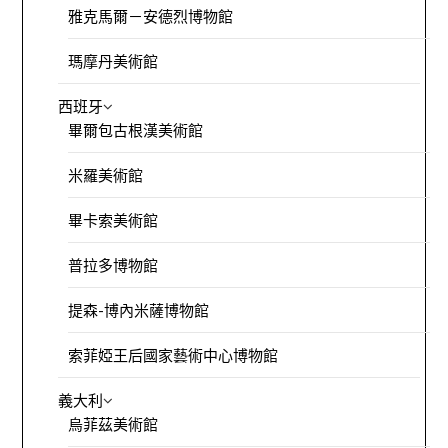
雅克馬爾－安德烈博物館
瑪摩丹美術館
西班牙
畢爾包古根漢美術館
米羅美術館
畢卡索美術館
普拉多博物館
提森-博內米薩博物館
索菲婭王后國家藝術中心博物館
義大利
烏菲茲美術館