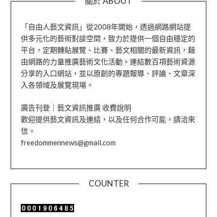
關於 ABOUT
「自由人藝文資訊」從2008年開始，透過網路網站提
供多元化的藝術對談空間，致力於提供一個自由穩定的
平台，定期轉貼展覽、比賽、藝文相關的最新資訊，藉
由網路的力量推廣藝術文化活動。連結數百項藝術資源
分享的入口網站，並以原創的專題報導、評論、文章深
入各領域及展覽現場。
廣告刊登｜藝文資訊推廣 收費說明
歡迎提供藝文資訊及連結，以及任何合作可能，請洽來
信。
freedommennews@gmail.com
COUNTER