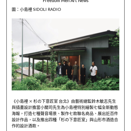
Freedom Men Art News
圖：小島裡 SIDOLI RADIO
《小島裡 ⤬ 杉の下意匠室 台北》由藝術總監鈴木敏志先生
與插畫設計擔當小關司先生為小島裡特別繪製七幅全新動態
海報，打造七種聲音場景、製作七款聯名商品、展出近百件
設計作品，以及推出四種「杉の下意匠室」與山形市酒造合
作的設計酒款。