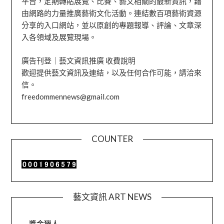
平台，定期轉貼展覽、比賽、藝文相關的最新資訊，藉
由網路的力量推廣藝術文化活動。連結數百項藝術資源
分享的入口網站，並以原創的專題報導、評論、文章深
入各領域及展覽現場。
廣告刊登｜藝文資訊推廣 收費說明
歡迎提供藝文資訊及連結，以及任何合作可能，請洽來
信。
freedommennews@gmail.com
COUNTER
藝文資訊 ART NEWS
獎金獵人