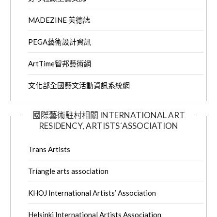
MADEZINE 美德誌
PEGA藝術設計資訊
ArtTime智邦藝術網
文化部全國藝文活動資訊系統網
國際藝術駐村相關 INTERNATIONAL ART
RESIDENCY, ARTISTS´ASSOCIATION
Trans Artists
Triangle arts association
KHOJ International Artists’ Association
Helsinki International Artists Association