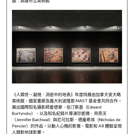
圖：高雄市立美術館
《人類世－凝視．消逝中的地表》年度特展由加拿大安大略
美術館、國家畫廊及義大利波隆那 MAST 基金會共同合作，
展出國際知名攝影師愛德華．伯汀斯基（Edward
Burtynsky），以及知名紀錄片導演珍妮佛．貝奇沃
（Jennifer Baichwal）與尼可拉斯．德龐希埃（Nicholas de
Pencier）的作品，以動人心魄的影像、電影和 AR 體驗呈現
人類對地球影響。