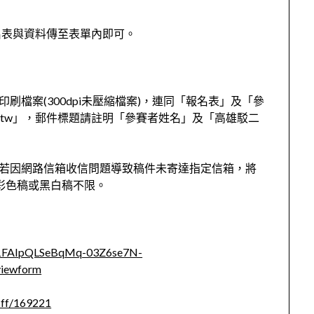
名表與資料傳至表單內即可。
刷檔案(300dpi未壓縮檔案)，連同「報名表」及「參
.com.tw」，郵件標題請註明「參賽者姓名」及「高雄駁二
，若因網路信箱收信問題導致稿件未寄達指定信箱，將
，彩色稿或黑白稿不限。
/e/1FAIpQLSeBqMq-03Z6se7N-
iewform
=ff/169221