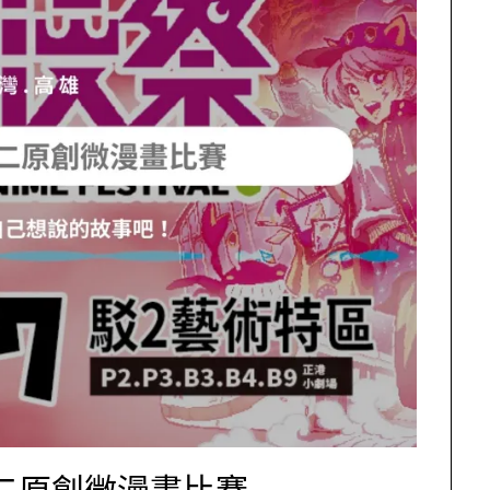
駁二原創微漫畫比賽