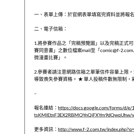
一、表單上傳：於官網表單填寫完資料並將報
二、電子信箱：
1.將參賽作品之「完稿預覽圖」以及完稿正式可印
賽同意書」之數位檔案mail至「comic@f-2
微漫畫比賽」。
2.參賽者請注意網路信箱之單筆信件容量上限
導致喪失參賽資格。 ★ 單人投稿件數無限制
–
報名連結：
https://docs.google.com/forms/d
tsKMlEtnF3EX2RBMQYnQiFXYm9dQwqUhw/v
更多資訊：
http://www.f-2.com.tw/index.php?q