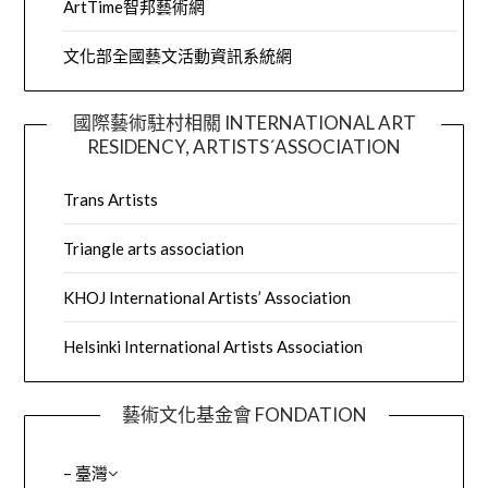
ArtTime智邦藝術網
文化部全國藝文活動資訊系統網
國際藝術駐村相關 INTERNATIONAL ART
RESIDENCY, ARTISTS´ASSOCIATION
Trans Artists
Triangle arts association
KHOJ International Artists’ Association
Helsinki International Artists Association
藝術文化基金會 FONDATION
– 臺灣