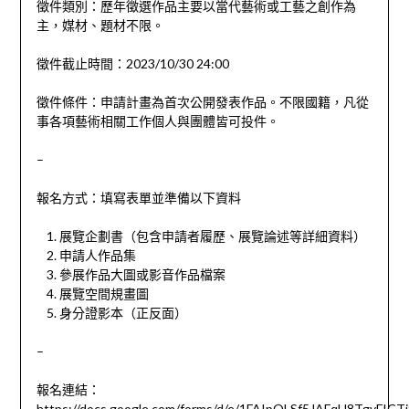
徵件類別：歷年徵選作品主要以當代藝術或工藝之創作為
主，媒材、題材不限。
徵件截止時間：2023/10/30 24:00
徵件條件：申請計畫為首次公開發表作品。不限國籍，凡從
事各項藝術相關工作個人與團體皆可投件。
–
報名方式：填寫表單並準備以下資料
展覽企劃書（包含申請者履歷、展覽論述等詳細資料）
申請人作品集
參展作品大圖或影音作品檔案
展覽空間規畫圖
身分證影本（正反面）
–
報名連結：
https://docs.google.com/forms/d/e/1FAIpQLSf5JAFqU8Tgy